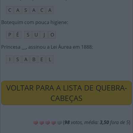
C
A
S
A
C
A
Botequim com pouca higiene
:
P
É
S
U
J
O
Princesa __, assinou a Lei Áurea em 1888
:
I
S
A
B
E
L
VOLTAR PARA A LISTA DE QUEBRA-
CABEÇAS
(
98
votos, média:
3,50
fora de 5
)