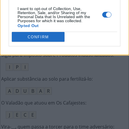
Unidade de medida agrária, corresponde a 100 m²
:
I want to opt-out of Collection, Use,
Retention, Sale, and/or Sharing of my
Personal Data that Is Unrelated with the
A
R
E
Purposes for which it was collected.
Opted Out
__-níquel, máquina de jogo de azar
:
CONFIRM
C
A
Ç
A
Sigla para Imposto sobre Produtos Industrializados
:
I
P
I
Aplicar substância ao solo para fertilizá-lo
:
A
D
U
B
A
R
O Valadão que atuou em Os Cafajestes
:
J
E
C
E
Vira-__, quem passa a torcer para o time adversário
: