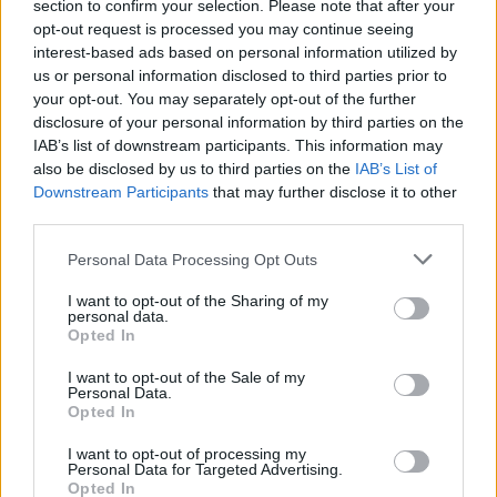
section to confirm your selection. Please note that after your
C
A
S
A
C
A
opt-out request is processed you may continue seeing
interest-based ads based on personal information utilized by
A
D
U
B
A
R
us or personal information disclosed to third parties prior to
J
E
C
E
your opt-out. You may separately opt-out of the further
O
L
A
disclosure of your personal information by third parties on the
IAB’s list of downstream participants. This information may
Saudação alternativa ao oi
:
also be disclosed by us to third parties on the
IAB’s List of
Downstream Participants
that may further disclose it to other
O
L
Á
third parties.
Capital dos __, apelido da cidade de Campo Grande
:
Personal Data Processing Opt Outs
I
P
Ê
S
I want to opt-out of the Sharing of my
personal data.
Opted In
Ergue algo no ar
:
I want to opt-out of the Sale of my
I
Ç
A
Personal Data.
Opted In
Tablet da Apple
:
I want to opt-out of processing my
Personal Data for Targeted Advertising.
I
P
A
D
Opted In