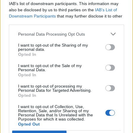
M
E
C
IAB’s list of downstream participants. This information may
B
O
B
A
also be disclosed by us to third parties on the
IAB’s List of
Downstream Participants
that may further disclose it to other
O
T
A
N
third parties.
L
E
N
A
Personal Data Processing Opt Outs
E
L
O
Pessoa sem malícia
:
I want to opt-out of the Sharing of my
personal data.
Opted In
B
O
B
A
I want to opt-out of the Sale of my
Mexe, remexe
:
Personal Data.
Opted In
B
O
L
E
I want to opt-out of processing my
Personal Data for Targeted Advertising.
Como o Ministério da Educação é conhecido
:
Opted In
M
E
C
I want to opt-out of Collection, Use,
Retention, Sale, and/or Sharing of my
Personal Data that Is Unrelated with the
Outro nome para a planta pau-preto
:
Purposes for which it was collected.
Opted Out
É
B
A
N
O