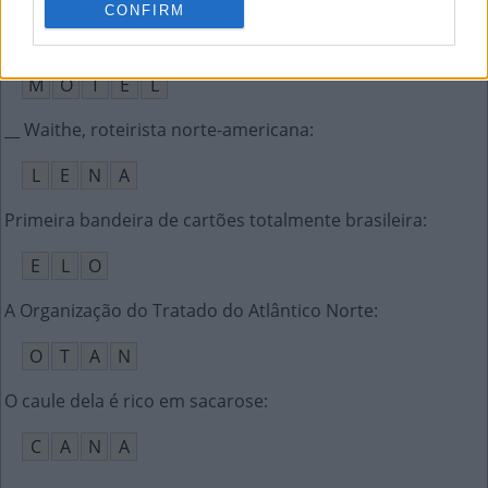
CONFIRM
Tipo de hotel usado para encontros amorosos
:
M
O
T
E
L
__ Waithe, roteirista norte-americana
:
L
E
N
A
Primeira bandeira de cartões totalmente brasileira
:
E
L
O
A Organização do Tratado do Atlântico Norte
:
O
T
A
N
O caule dela é rico em sacarose
:
C
A
N
A