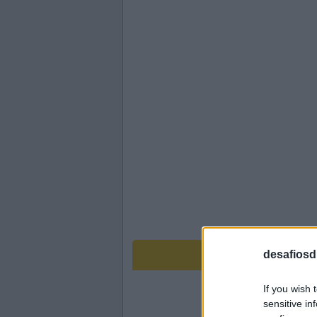
desafiosdi
If you wish 
sensitive in