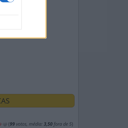
ÇAS
(
99
votos, média:
3,50
fora de 5
)