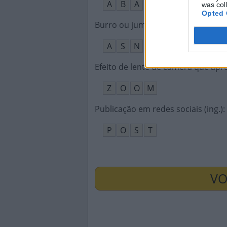
A
B
A
was col
Opted 
Burro ou jumento
:
A
S
N
O
Efeito de lente de câmera que ap
Z
O
O
M
Publicação em redes sociais (ing.)
:
P
O
S
T
VO