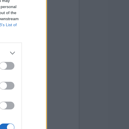
ou may
 personal
out of the
 downstream
B’s List of