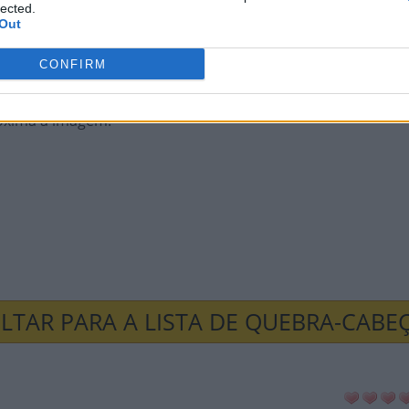
lected.
Out
CONFIRM
roxima a imagem
:
LTAR PARA A LISTA DE QUEBRA-CABE