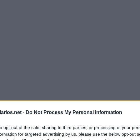
Mini Abril 4 2023 Cruzadinha
arios.net -
Do Not Process My Personal Information
to opt-out of the sale, sharing to third parties, or processing of your per
A
P
A
Z
formation for targeted advertising by us, please use the below opt-out s
B
O
N
O