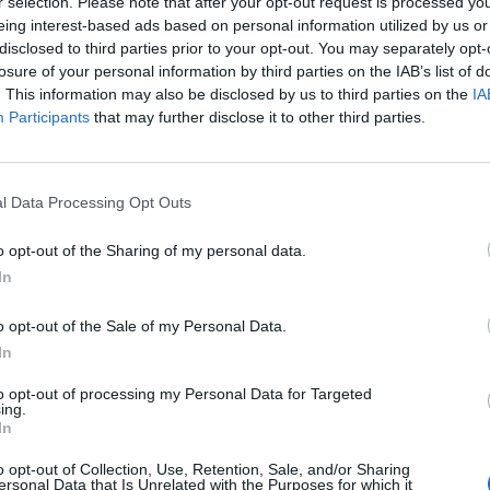
r selection. Please note that after your opt-out request is processed y
A
S
N
O
eing interest-based ads based on personal information utilized by us or
disclosed to third parties prior to your opt-out. You may separately opt-
T
O
M
losure of your personal information by third parties on the IAB’s list of
hor"
:
. This information may also be disclosed by us to third parties on the
IA
Participants
that may further disclose it to other third parties.
l Data Processing Opt Outs
o opt-out of the Sharing of my personal data.
ilberto Gil
:
In
o opt-out of the Sale of my Personal Data.
In
se
:
to opt-out of processing my Personal Data for Targeted
ing.
In
o opt-out of Collection, Use, Retention, Sale, and/or Sharing
ersonal Data that Is Unrelated with the Purposes for which it