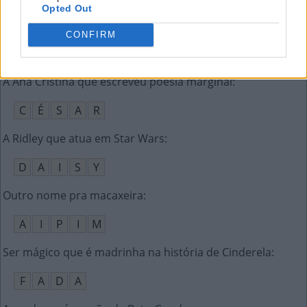
Opted Out
Qualquer coisa usada para combater algo
:
CONFIRM
A
R
M
A
A Ana Cristina que escreveu poesia marginal
:
C
É
S
A
R
A Ridley que atua em Star Wars
:
D
A
I
S
Y
Outro nome pra macaxeira
:
A
I
P
I
M
Ser mágico que é madrinha na história de Cinderela
:
F
A
D
A