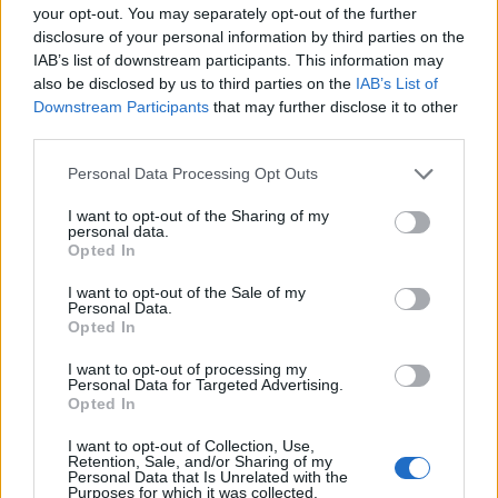
F
A
D
A
your opt-out. You may separately opt-out of the further
C
E
S
A
R
disclosure of your personal information by third parties on the
IAB’s list of downstream participants. This information may
A
I
P
I
M
also be disclosed by us to third parties on the
IAB’s List of
B
R
A
S
A
Downstream Participants
that may further disclose it to other
E
A
S
Y
third parties.
O objeto candente está ardendo em __
:
Personal Data Processing Opt Outs
B
R
A
S
A
I want to opt-out of the Sharing of my
personal data.
Opted In
Sinais de pontuação usados em citações
:
I want to opt-out of the Sale of my
A
S
P
A
S
Personal Data.
Opted In
Modo fácil de um vídeo game, em inglês
:
I want to opt-out of processing my
Personal Data for Targeted Advertising.
E
A
S
Y
Opted In
Compete, cumpre
:
I want to opt-out of Collection, Use,
Retention, Sale, and/or Sharing of my
Personal Data that Is Unrelated with the
C
A
B
E
Purposes for which it was collected.