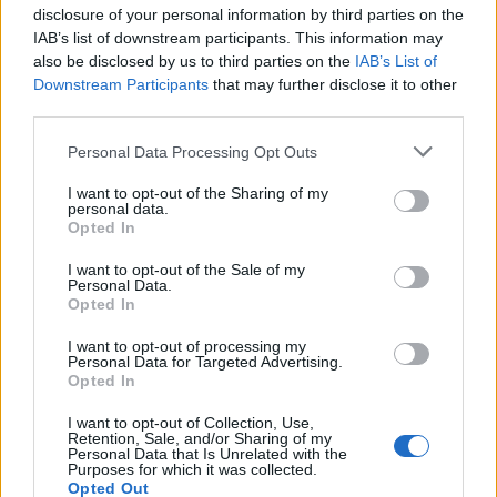
disclosure of your personal information by third parties on the
N
I
V
E
L
IAB’s list of downstream participants. This information may
D
E
V
E
also be disclosed by us to third parties on the
IAB’s List of
Downstream Participants
that may further disclose it to other
M
E
M
third parties.
__ de Sá, 3º governador-geral do Brasil
:
Personal Data Processing Opt Outs
M
E
M
I want to opt-out of the Sharing of my
personal data.
Marca da linha de inseticida da Johnson
:
Opted In
R
A
I
D
I want to opt-out of the Sale of my
Personal Data.
Opted In
O mesmo que navegante
:
I want to opt-out of processing my
N
A
U
T
A
Personal Data for Targeted Advertising.
Opted In
O que os ouvidos fazem
:
I want to opt-out of Collection, Use,
Retention, Sale, and/or Sharing of my
O
U
V
E
M
Personal Data that Is Unrelated with the
Purposes for which it was collected.
Opted Out
Cidade dos EUA famosa por suas supostas bruxas
: