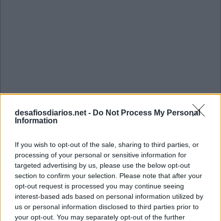
desafiosdiarios.net -
Do Not Process My Personal
Information
If you wish to opt-out of the sale, sharing to third parties, or
processing of your personal or sensitive information for
targeted advertising by us, please use the below opt-out
Mini Agosto 5 2022 Cruzadinha
section to confirm your selection. Please note that after your
opt-out request is processed you may continue seeing
interest-based ads based on personal information utilized by
C
R
O
S
S
us or personal information disclosed to third parties prior to
your opt-out. You may separately opt-out of the further
N
A
U
T
A