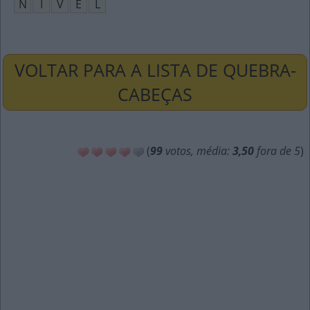
N
Í
V
E
L
VOLTAR PARA A LISTA DE QUEBRA-
CABEÇAS
(
99
votos, média:
3,50
fora de 5
)