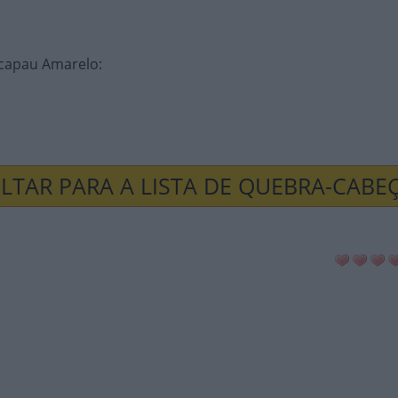
Picapau Amarelo
:
LTAR PARA A LISTA DE QUEBRA-CABE