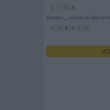
L
I
S
A
Monteiro __, escritor do Sítio do 
L
O
B
A
T
O
VO