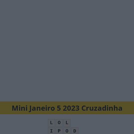
Mini Janeiro 5 2023 Cruzadinha
L
O
L
I
P
O
D