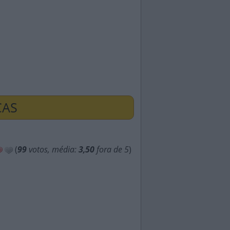
ÇAS
(
99
votos, média:
3,50
fora de 5
)