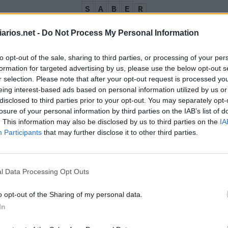
S
A
B
E
R
A
C
A
R
O
arios.net -
Do Not Process My Personal Information
O
T
A
N
O
M
D
to opt-out of the sale, sharing to third parties, or processing of your per
formation for targeted advertising by us, please use the below opt-out s
r selection. Please note that after your opt-out request is processed y
eing interest-based ads based on personal information utilized by us or
disclosed to third parties prior to your opt-out. You may separately opt-
losure of your personal information by third parties on the IAB’s list of
ico francês
:
. This information may also be disclosed by us to third parties on the
IA
Participants
that may further disclose it to other third parties.
l Data Processing Opt Outs
o opt-out of the Sharing of my personal data.
 a Guerra Fria
:
In