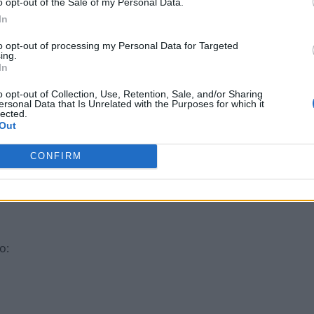
o opt-out of the Sale of my Personal Data.
ality
:
In
to opt-out of processing my Personal Data for Targeted
ing.
In
o opt-out of Collection, Use, Retention, Sale, and/or Sharing
ersonal Data that Is Unrelated with the Purposes for which it
lected.
Out
gital
:
CONFIRM
e passagem de luz
:
to
: