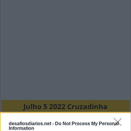
Julho 5 2022 Cruzadinha
A
R
C
A
desafiosdiarios.net -
Do Not Process My Personal
Information
A
P
E
A
R