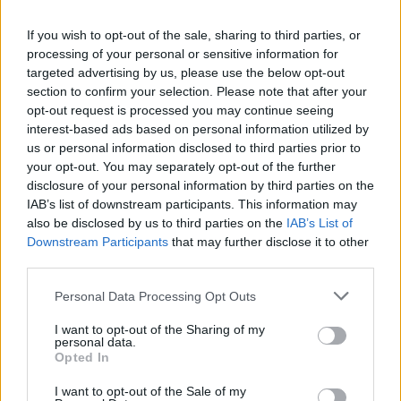
V
O
G
U
E
If you wish to opt-out of the sale, sharing to third parties, or
P
O
E
S
I
A
S
processing of your personal or sensitive information for
E
V
I
T
A
targeted advertising by us, please use the below opt-out
section to confirm your selection. Please note that after your
S
E
R
A
O
opt-out request is processed you may continue seeing
A
R
O
S
interest-based ads based on personal information utilized by
us or personal information disclosed to third parties prior to
Arroz, no Português de Cabo Verde
:
your opt-out. You may separately opt-out of the further
disclosure of your personal information by third parties on the
A
R
O
S
IAB’s list of downstream participants. This information may
O ato de desmontar do cavalo
also be disclosed by us to third parties on the
:
IAB’s List of
Downstream Participants
that may further disclose it to other
A
third parties.
P
E
A
R
Personal Data Processing Opt Outs
Caixa grande para roupas e objetos
:
I want to opt-out of the Sharing of my
A
R
C
A
personal data.
Opted In
__ Peron, atriz e líder política da Argentina
:
I want to opt-out of the Sale of my