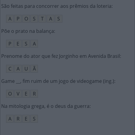
São feitas para concorrer aos prêmios da loteria
:
A
P
O
S
T
A
S
Põe o prato na balança
:
P
E
S
A
Prenome do ator que fez Jorginho em Avenida Brasil
:
C
A
U
Ã
Game __, fim ruim de um jogo de videogame (ing.)
:
O
V
E
R
Na mitologia grega, é o deus da guerra
:
A
R
E
S