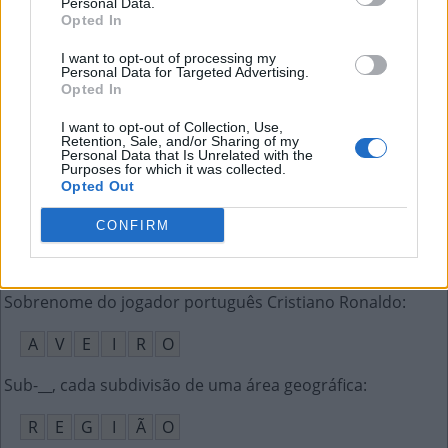
Personal Data.
E
V
I
T
A
Opted In
Canção de Madonna com nome de revista
:
I want to opt-out of processing my
Personal Data for Targeted Advertising.
Opted In
V
O
G
U
E
I want to opt-out of Collection, Use,
Fazê-lo é trabalhar a mais ou de noite
:
Retention, Sale, and/or Sharing of my
Personal Data that Is Unrelated with the
Purposes for which it was collected.
S
E
R
Ã
O
Opted Out
Textos como os de Fernando Pessoa e Paulo Leminski
:
CONFIRM
P
O
E
S
I
A
S
Sobrenome do jogador português Cristiano Ronaldo
:
A
V
E
I
R
O
Sub-__, cada subdivisão de uma área geográfica
:
R
E
G
I
Ã
O