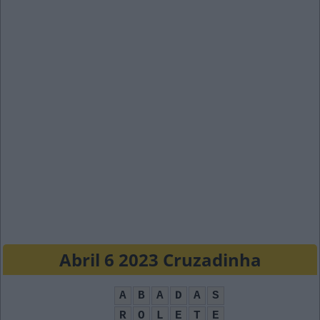
Abril 6 2023 Cruzadinha
A
B
A
D
A
S
R
O
L
E
T
E