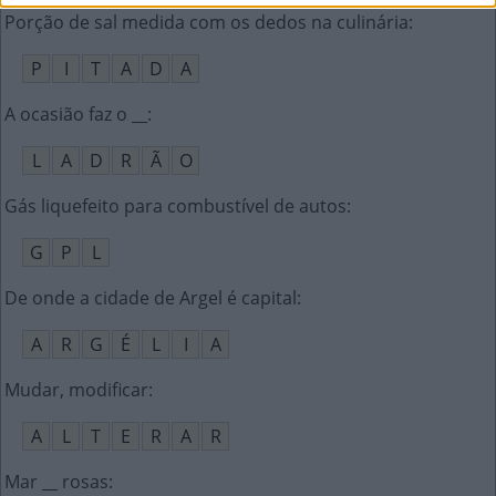
Porção de sal medida com os dedos na culinária
:
P
I
T
A
D
A
A ocasião faz o __
:
L
A
D
R
Ã
O
Gás liquefeito para combustível de autos
:
G
P
L
De onde a cidade de Argel é capital
:
A
R
G
É
L
I
A
Mudar, modificar
:
A
L
T
E
R
A
R
Mar __ rosas
: