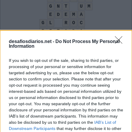
G
N
T
U
M
E
D
E
M
A
G
L
R
O
C
P
I
T
A
D
A
L
A
D
R
A
O
desafiosdiarios.net -
Do Not Process My Personal
Information
O Comitê Olímpico Russo, na Olimpíada de Tóquio
:
If you wish to opt-out of the sale, sharing to third parties, or
R
O
C
processing of your personal or sensitive information for
targeted advertising by us, please use the below opt-out
Abreviação de tudo
:
section to confirm your selection. Please note that after your
opt-out request is processed you may continue seeing
T
D
interest-based ads based on personal information utilized by
us or personal information disclosed to third parties prior to
James __, também conhecido como 007
:
your opt-out. You may separately opt-out of the further
disclosure of your personal information by third parties on the
B
O
N
D
IAB’s list of downstream participants. This information may
"Uniformes" usados em blocos de Carnaval
also be disclosed by us to third parties on the
IAB’s List of
:
Downstream Participants
that may further disclose it to other