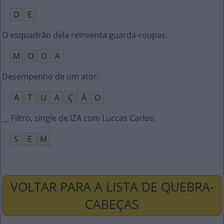
D
E
O esquadrão dela reinventa guarda-roupas
:
M
O
D
A
Desempenho de um ator
:
A
T
U
A
Ç
Ã
O
__ Filtro, single de IZA com Luccas Carlos
:
S
E
M
VOLTAR PARA A LISTA DE QUEBRA-
CABEÇAS