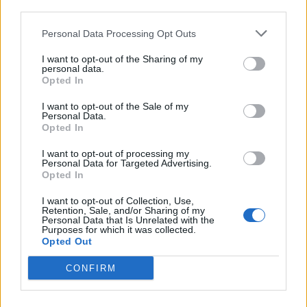
A
third parties.
B
A
D
Á
S
Personal Data Processing Opt Outs
Porco no __, tradicional prato do Sul do Brasil
:
I want to opt-out of the Sharing of my
R
O
L
E
T
E
personal data.
Opted In
Canal da Globosat focado em gastronomia e moda
:
I want to opt-out of the Sale of my
Personal Data.
G
N
T
Opted In
Numeral, indica unidade
:
I want to opt-out of processing my
Personal Data for Targeted Advertising.
Opted In
U
M
I want to opt-out of Collection, Use,
Inchaço provocado por excesso de líquido
:
Retention, Sale, and/or Sharing of my
Personal Data that Is Unrelated with the
Purposes for which it was collected.
E
D
E
M
A
Opted Out
Iniciais do apresentador do Viva a Noite, do SBT
:
CONFIRM
G
L