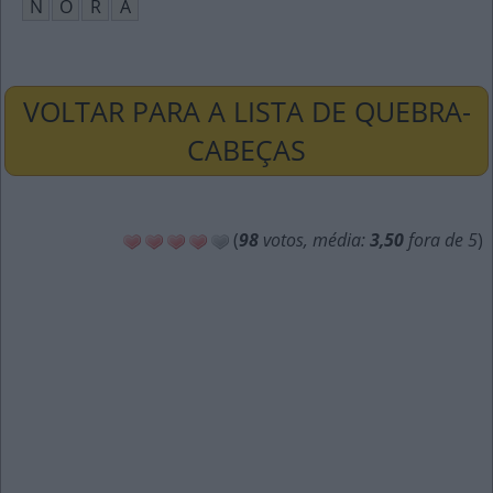
N
O
R
A
VOLTAR PARA A LISTA DE QUEBRA-
CABEÇAS
(
98
votos, média:
3,50
fora de 5
)