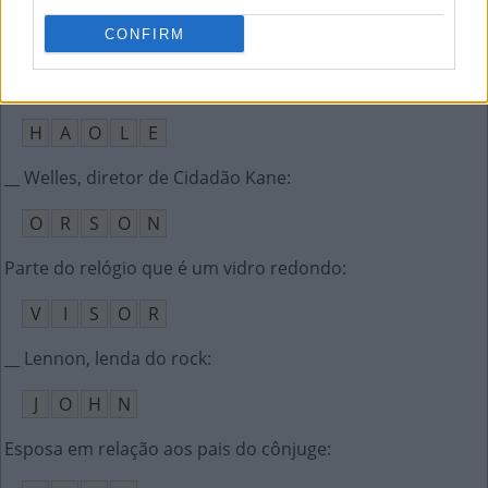
CONFIRM
J
A
I
M
E
Termo que significa turista no Havaí
:
H
A
O
L
E
__ Welles, diretor de Cidadão Kane
:
O
R
S
O
N
Parte do relógio que é um vidro redondo
:
V
I
S
O
R
__ Lennon, lenda do rock
:
J
O
H
N
Esposa em relação aos pais do cônjuge
: