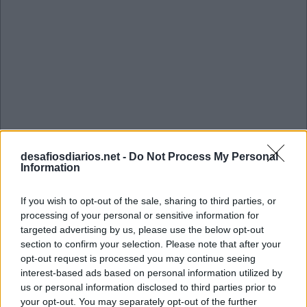
desafiosdiarios.net -
Do Not Process My Personal
Information
If you wish to opt-out of the sale, sharing to third parties, or
processing of your personal or sensitive information for
targeted advertising by us, please use the below opt-out
Mini Outubro 6 2022 Cruzadinha
section to confirm your selection. Please note that after your
opt-out request is processed you may continue seeing
interest-based ads based on personal information utilized by
J
O
H
N
us or personal information disclosed to third parties prior to
your opt-out. You may separately opt-out of the further
A
A
R
A
O