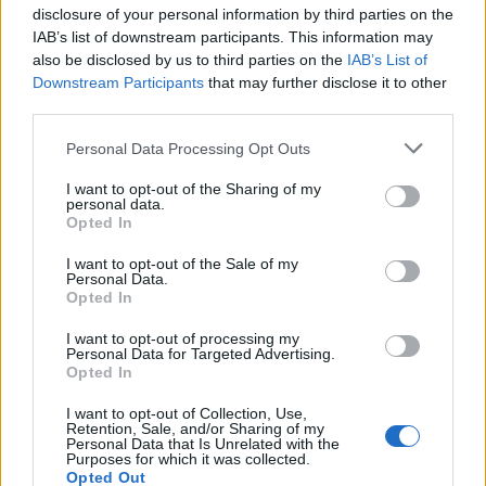
disclosure of your personal information by third parties on the
V
I
S
O
R
IAB’s list of downstream participants. This information may
I
M
O
L
A
also be disclosed by us to third parties on the
IAB’s List of
Downstream Participants
that may further disclose it to other
R
E
N
E
third parties.
Cidade do Grande Prêmio de San Marino na F1
:
Personal Data Processing Opt Outs
Í
M
O
L
A
I want to opt-out of the Sharing of my
personal data.
O irmão de Moisés na Bíblia
:
Opted In
A
A
R
Ã
O
I want to opt-out of the Sale of my
Personal Data.
Opted In
Ajustar, conciliar
:
I want to opt-out of processing my
A
V
I
R
Personal Data for Targeted Advertising.
Opted In
Tenista criador da marca do crocodilo, __ Lacoste
:
I want to opt-out of Collection, Use,
Retention, Sale, and/or Sharing of my
R
E
N
É
Personal Data that Is Unrelated with the
Purposes for which it was collected.
Opted Out
O Leo que canta Gatinha Manhosa
: