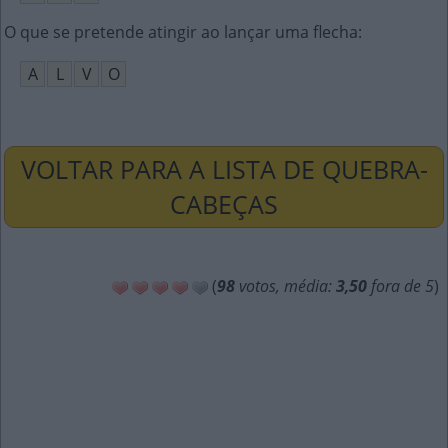
O que se pretende atingir ao lançar uma flecha
:
A
L
V
O
VOLTAR PARA A LISTA DE QUEBRA-
CABEÇAS
(
98
votos, média:
3,50
fora de 5
)