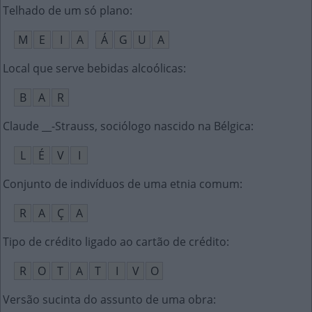
Telhado de um só plano
:
M
E
I
A
Á
G
U
A
Local que serve bebidas alcoólicas
:
B
A
R
Claude __-Strauss, sociólogo nascido na Bélgica
:
L
É
V
I
Conjunto de indivíduos de uma etnia comum
:
R
A
Ç
A
Tipo de crédito ligado ao cartão de crédito
:
R
O
T
A
T
I
V
O
Versão sucinta do assunto de uma obra
: