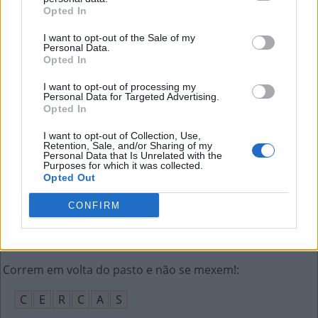
C
A
I
M
Opted In
Iniciais de tradicional marca alemã de carros
:
I want to opt-out of the Sale of my
Personal Data.
Opted In
M
B
I want to opt-out of processing my
Revista brasileira sobre artistas e famosos
:
Personal Data for Targeted Advertising.
Opted In
C
A
R
A
S
I want to opt-out of Collection, Use,
Retention, Sale, and/or Sharing of my
Forma curta de "estou"
:
Personal Data that Is Unrelated with the
Purposes for which it was collected.
Opted Out
T
Ô
CONFIRM
O que a íris define no olho humano
:
C
O
R
Correm em volta do pasto e não se mexem!
:
C
E
R
C
A
S