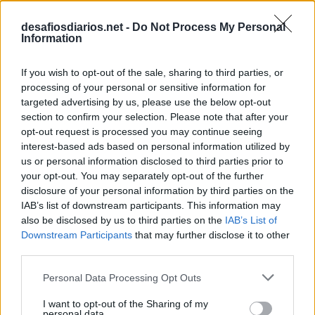
A
T
É
desafiosdiarios.net -
Do Not Process My Personal
Information
JR, PL e __ representam níveis profissionais
:
If you wish to opt-out of the sale, sharing to third parties, or
S
R
processing of your personal or sensitive information for
targeted advertising by us, please use the below opt-out
Uma das teclas modificadoras no PC
:
section to confirm your selection. Please note that after your
opt-out request is processed you may continue seeing
A
L
T
interest-based ads based on personal information utilized by
us or personal information disclosed to third parties prior to
Segunda pessoa do singular
:
your opt-out. You may separately opt-out of the further
disclosure of your personal information by third parties on the
T
U
IAB’s list of downstream participants. This information may
also be disclosed by us to third parties on the
IAB’s List of
__ de mim, pobre de mim
:
Downstream Participants
that may further disclose it to other
third parties.
A
I
Personal Data Processing Opt Outs
Irmão de Abel, personagem bíblico
:
I want to opt-out of the Sharing of my
personal data.