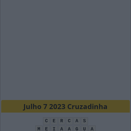
Julho 7 2023 Cruzadinha
C
E
R
C
A
S
M
E
I
A
A
G
U
A