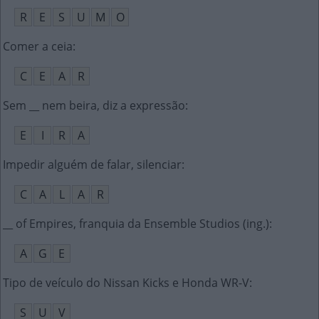
R
E
S
U
M
O
Comer a ceia
:
C
E
A
R
Sem __ nem beira, diz a expressão
:
E
I
R
A
Impedir alguém de falar, silenciar
:
C
A
L
A
R
__ of Empires, franquia da Ensemble Studios (ing.)
:
A
G
E
Tipo de veículo do Nissan Kicks e Honda WR-V
:
S
U
V