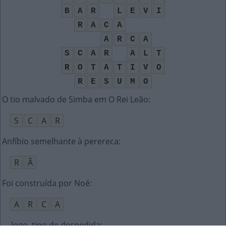
B
A
R
L
E
V
I
R
A
C
A
A
R
C
A
S
C
A
R
A
L
T
R
O
T
A
T
I
V
O
R
E
S
U
M
O
O tio malvado de Simba em O Rei Leão
:
S
C
A
R
Anfíbio semelhante à perereca
:
R
Ã
Foi construída por Noé
:
A
R
C
A
__ logo, tipo de despedida
: