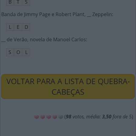
B
T
S
Banda de Jimmy Page e Robert Plant, __ Zeppelin
:
L
E
D
__ de Verão, novela de Manoel Carlos
:
S
O
L
VOLTAR PARA A LISTA DE QUEBRA-
CABEÇAS
(
98
votos, média:
3,50
fora de 5
)