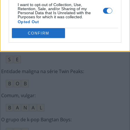
I want to opt-out of Collection, Use,
Retention, Sale, and/or Sharing of my
T
B
Personal Data that Is Unrelated with the
Purposes for which it was collected.
Opted Out
João __, um dos criadores do Plano Cruzado
:
CONFIRM
S
A
Y
A
D
Pronome reflexivo de 3ª pessoa
:
S
E
Entidade maligna na série Twin Peaks
:
B
O
B
Comum, vulgar
:
B
A
N
A
L
O grupo de k-pop Bangtan Boys
: