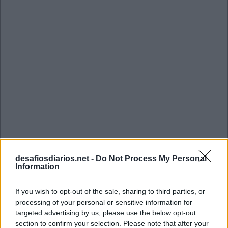
desafiosdiarios.net -
Do Not Process My Personal
Information
Mini Julho 7 2026 Cruzadinha
If you wish to opt-out of the sale, sharing to third parties, or
processing of your personal or sensitive information for
B
T
S
targeted advertising by us, please use the below opt-out
section to confirm your selection. Please note that after your
B
A
B
A
S