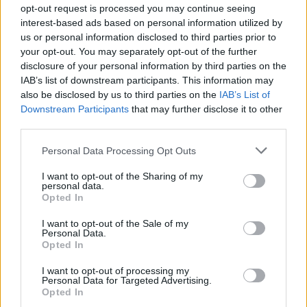
opt-out request is processed you may continue seeing
O
N
Y
O
interest-based ads based on personal information utilized by
B
A
S
A
L
us or personal information disclosed to third parties prior to
your opt-out. You may separately opt-out of the further
L
E
D
disclosure of your personal information by third parties on the
Taxa metabólica __, cálculo de gasto calórico
:
IAB’s list of downstream participants. This information may
also be disclosed by us to third parties on the
IAB’s List of
B
A
S
A
L
Downstream Participants
that may further disclose it to other
third parties.
Iniciais da viúva de John Lennon
:
Personal Data Processing Opt Outs
Y
O
I want to opt-out of the Sharing of my
personal data.
Trabalham cuidando de crianças
:
Opted In
B
A
B
Á
S
I want to opt-out of the Sale of my
Personal Data.
Opted In
Iniciais do arquiteto de Brasília
:
I want to opt-out of processing my
O
N
Personal Data for Targeted Advertising.
Opted In
Símbolo de térbio
: