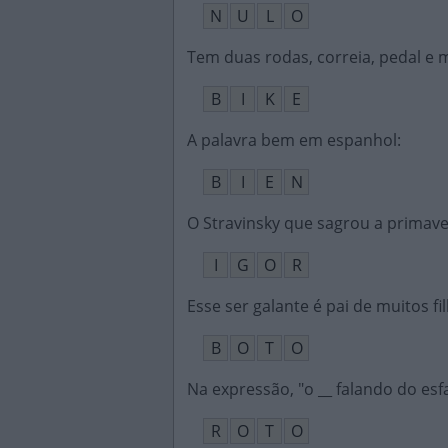
N
U
L
O
Tem duas rodas, correia, pedal e m
B
I
K
E
A palavra bem em espanhol
:
B
I
E
N
O Stravinsky que sagrou a primav
I
G
O
R
Esse ser galante é pai de muitos fi
B
O
T
O
Na expressão, "o __ falando do es
R
O
T
O