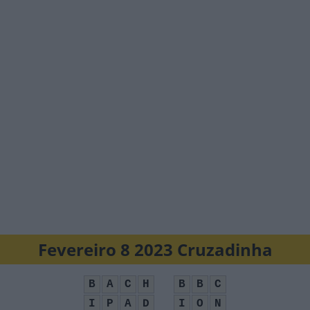
Fevereiro 8 2023 Cruzadinha
B
A
C
H
B
B
C
I
P
A
D
I
O
N