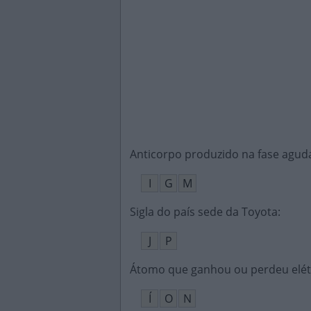
Anticorpo produzido na fase agud
I
G
M
Sigla do país sede da Toyota
:
J
P
Átomo que ganhou ou perdeu elé
Í
O
N