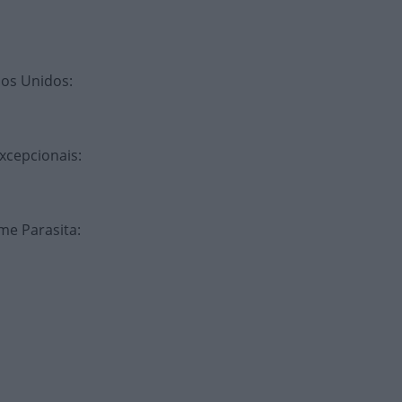
ados Unidos
:
xcepcionais
:
lme Parasita
: