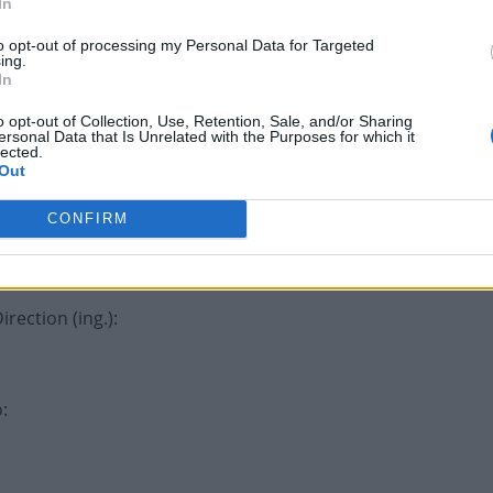
In
to opt-out of processing my Personal Data for Targeted
ing.
In
o opt-out of Collection, Use, Retention, Sale, and/or Sharing
música do Legião
:
ersonal Data that Is Unrelated with the Purposes for which it
lected.
Out
CONFIRM
ública
:
rection (ing.)
:
o
: