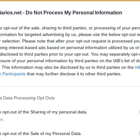
arios.net -
Do Not Process My Personal Information
 uma rede de TV
:
to opt-out of the sale, sharing to third parties, or processing of your per
formation for targeted advertising by us, please use the below opt-out s
r selection. Please note that after your opt-out request is processed y
eing interest-based ads based on personal information utilized by us or
disclosed to third parties prior to your opt-out. You may separately opt-
losure of your personal information by third parties on the IAB’s list of
. This information may also be disclosed by us to third parties on the
IA
Participants
that may further disclose it to other third parties.
e Chico Xavier
:
l Data Processing Opt Outs
nha, __ Harmon
:
o opt-out of the Sharing of my personal data.
In
gno astrológico
:
o opt-out of the Sale of my Personal Data.