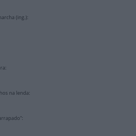
archa (ing.)
:
era
:
lhos na lenda
:
farrapado"
: