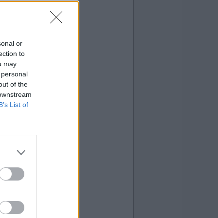
sonal or
ection to
ou may
 personal
out of the
 downstream
B’s List of