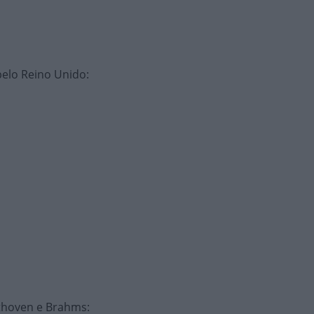
pelo Reino Unido
:
eethoven e Brahms
: