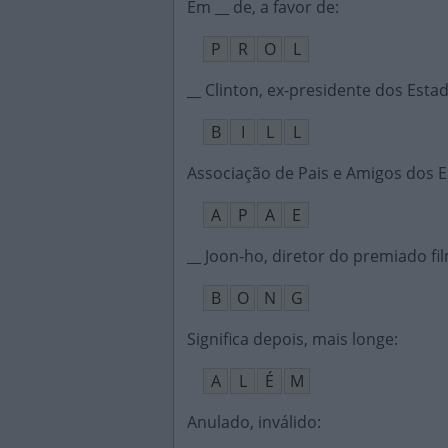
Em __ de, a favor de
:
P
R
O
L
__ Clinton, ex-presidente dos Est
B
I
L
L
Associação de Pais e Amigos dos E
A
P
A
E
__ Joon-ho, diretor do premiado fi
B
O
N
G
Significa depois, mais longe
:
A
L
É
M
Anulado, inválido
: