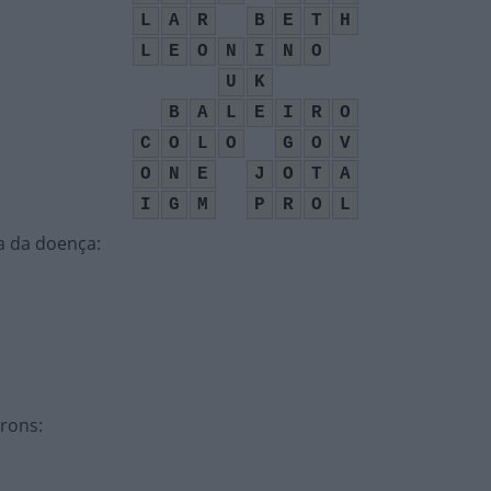
L
A
R
B
E
T
H
L
E
O
N
I
N
O
U
K
B
A
L
E
I
R
O
C
O
L
O
G
O
V
O
N
E
J
O
T
A
I
G
M
P
R
O
L
a da doença
:
trons
: