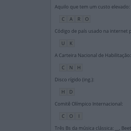
Aquilo que tem um custo elevado
:
C
A
R
O
Código de país usado na internet 
U
K
A Carteira Nacional de Habilitação
:
C
N
H
Disco rígido (ing.)
:
H
D
Comitê Olímpico Internacional
:
C
O
I
Três Bs da música clássica: __, B