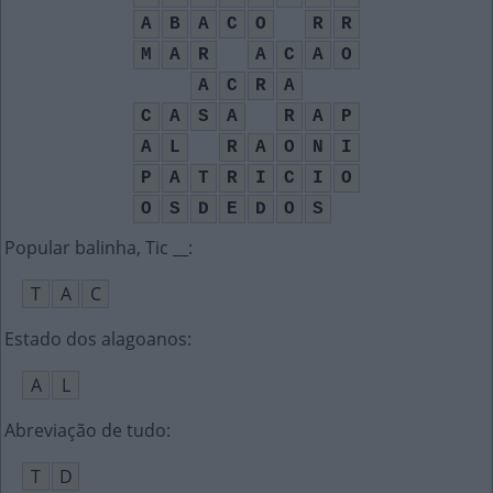
A
B
A
C
O
R
R
M
A
R
A
C
A
O
A
C
R
A
C
A
S
A
R
A
P
A
L
R
A
O
N
I
P
A
T
R
I
C
I
O
O
S
D
E
D
O
S
Popular balinha, Tic __
:
T
A
C
Estado dos alagoanos
:
A
L
Abreviação de tudo
:
T
D