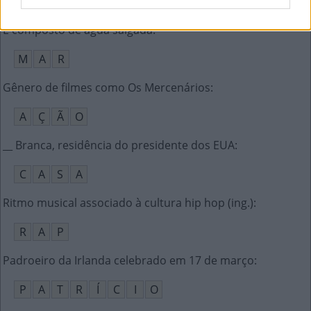
R
R
É composto de água salgada
:
M
A
R
Gênero de filmes como Os Mercenários
:
A
Ç
Ã
O
__ Branca, residência do presidente dos EUA
:
C
A
S
A
Ritmo musical associado à cultura hip hop (ing.)
:
R
A
P
Padroeiro da Irlanda celebrado em 17 de março
:
P
A
T
R
Í
C
I
O