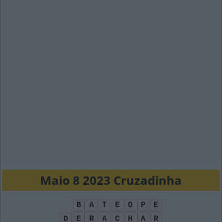
Maio 8 2023 Cruzadinha
B
A
T
E
O
P
E
D
E
R
A
C
H
A
R