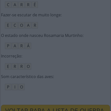
C
A
R
R
É
Fazer-se escutar de muito longe
:
E
C
O
A
R
O estado onde nasceu Rosamaria Murtinho
:
P
A
R
Á
Incorreção
:
E
R
R
O
Som característico das aves
:
P
I
O
VOLTAR PARA A LISTA DE QUEBRA-