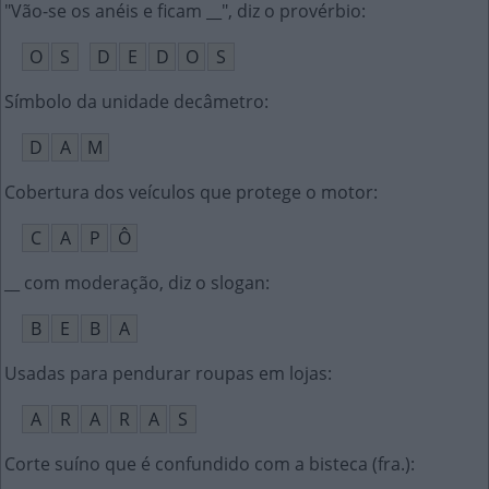
"Vão-se os anéis e ficam __", diz o provérbio
:
O
S
D
E
D
O
S
Símbolo da unidade decâmetro
:
D
A
M
Cobertura dos veículos que protege o motor
:
C
A
P
Ô
__ com moderação, diz o slogan
:
B
E
B
A
Usadas para pendurar roupas em lojas
:
A
R
A
R
A
S
Corte suíno que é confundido com a bisteca (fra.)
: