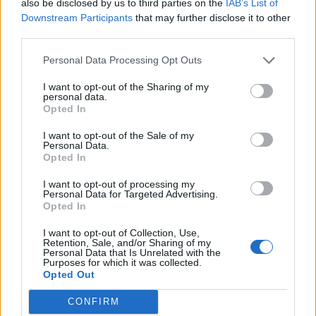
also be disclosed by us to third parties on the
IAB’s List of
Downstream Participants
that may further disclose it to other
O
H
third parties.
Na canção, "ó abre __, que eu quero passar"
:
Personal Data Processing Opt Outs
A
L
A
S
I want to opt-out of the Sharing of my
personal data.
Opted In
Instrumento de cálculo da Mesopotâmia
:
I want to opt-out of the Sale of my
Á
B
A
C
O
Personal Data.
Opted In
Grande sucesso do cantor português Roberto Leal
:
I want to opt-out of processing my
Personal Data for Targeted Advertising.
B
A
T
E
O
P
É
Opted In
Diz-se do calor insuportável
:
I want to opt-out of Collection, Use,
Retention, Sale, and/or Sharing of my
Personal Data that Is Unrelated with the
D
E
R
A
C
H
A
R
Purposes for which it was collected.
Opted Out
Iniciais do presidente dos EUA que era ator
:
CONFIRM