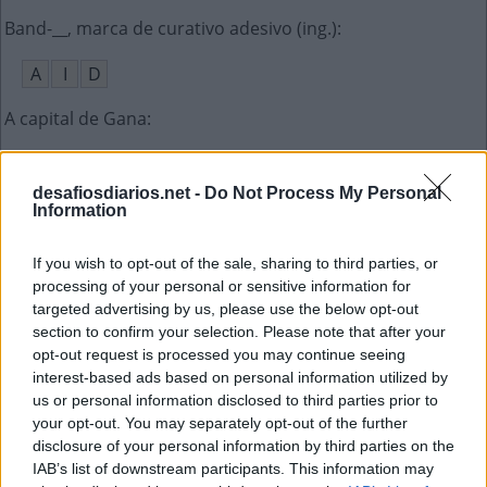
Band-__, marca de curativo adesivo (ing.)
:
A
I
D
A capital de Gana
:
A
C
R
A
desafiosdiarios.net -
Do Not Process My Personal
Líder indígena da etnia Caiapó
:
Information
R
A
O
N
I
If you wish to opt-out of the sale, sharing to third parties, or
processing of your personal or sensitive information for
Planta também chamada de erva-doce
:
targeted advertising by us, please use the below opt-out
section to confirm your selection. Please note that after your
A
N
I
S
opt-out request is processed you may continue seeing
interest-based ads based on personal information utilized by
Achá-lo no angu indica que há algo oculto a saber
:
us or personal information disclosed to third parties prior to
your opt-out. You may separately opt-out of the further
C
A
R
O
Ç
O
disclosure of your personal information by third parties on the
IAB’s list of downstream participants. This information may
Expressão de espanto, indignação
: