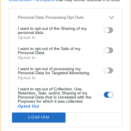
M
A
U
S
third parties.
I
N
F
O
Personal Data Processing Opt Outs
L
I
R
A
K
L
B
I want to opt-out of the Sharing of my
personal data.
Emite som, toca
:
Opted In
S
O
A
I want to opt-out of the Sale of my
Personal Data.
Opted In
Estar nesse tipo de lençóis não é algo bom
:
I want to opt-out of processing my
M
A
U
S
Personal Data for Targeted Advertising.
Opted In
A Universidade Federal do Recôncavo da Bahia
:
I want to opt-out of Collection, Use,
Retention, Sale, and/or Sharing of my
U
F
R
B
Personal Data that Is Unrelated with the
Purposes for which it was collected.
Opted Out
Trio musical de Kiko, Leandro e Bruno em 2000
:
CONFIRM
K
L
B