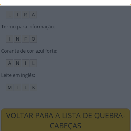
Instrumento antigo de corda em formato de U
:
L
I
R
A
Termo para informação
:
I
N
F
O
Corante de cor azul forte
:
A
N
I
L
Leite em inglês
:
M
I
L
K
VOLTAR PARA A LISTA DE QUEBRA-
CABEÇAS