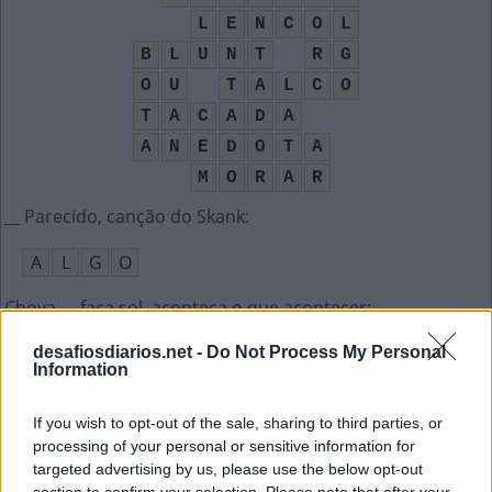
L
E
N
C
O
L
B
L
U
N
T
R
G
O
U
T
A
L
C
O
T
A
C
A
D
A
A
N
E
D
O
T
A
M
O
R
A
R
__ Parecido, canção do Skank
:
A
L
G
O
Chova __ faça sol, aconteça o que acontecer
:
O
U
desafiosdiarios.net -
Do Not Process My Personal
Information
Principal movimento realizado no golfe
:
If you wish to opt-out of the sale, sharing to third parties, or
T
A
C
A
D
A
processing of your personal or sensitive information for
targeted advertising by us, please use the below opt-out
O James que canta You're Beautiful
: