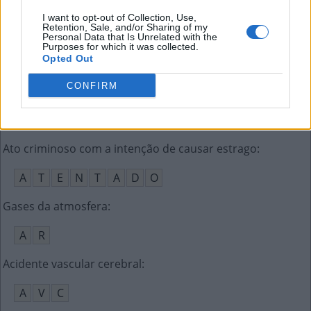
L
E
N
Ç
O
L
I want to opt-out of Collection, Use,
Retention, Sale, and/or Sharing of my
Iniciais do ator que fez Edu em Laços de Família
:
Personal Data that Is Unrelated with the
Purposes for which it was collected.
Opted Out
R
G
CONFIRM
Mineral também conhecido como esteatita
:
T
A
L
C
O
Ato criminoso com a intenção de causar estrago
:
A
T
E
N
T
A
D
O
Gases da atmosfera
:
A
R
Acidente vascular cerebral
:
A
V
C