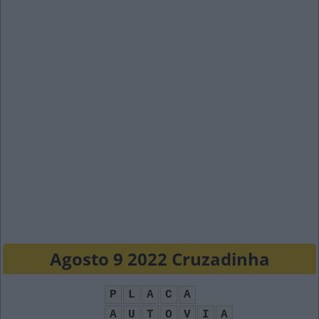
Agosto 9 2022 Cruzadinha
P
L
A
C
A
A
U
T
O
V
I
A