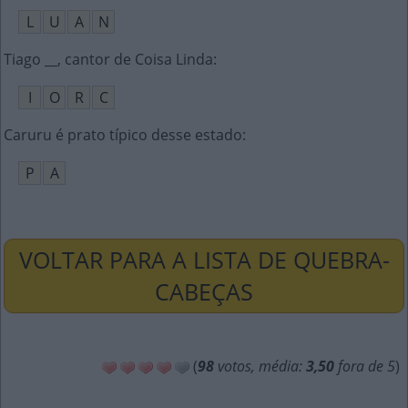
L
U
A
N
Tiago __, cantor de Coisa Linda
:
I
O
R
C
Caruru é prato típico desse estado
:
P
A
VOLTAR PARA A LISTA DE QUEBRA-
CABEÇAS
(
98
votos, média:
3,50
fora de 5
)