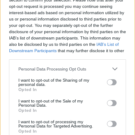
section to confirm your selection. Please note that after your
opt-out request is processed you may continue seeing
B
L
U
N
T
interest-based ads based on personal information utilized by
us or personal information disclosed to third parties prior to
Relato engraçado, jocoso
:
your opt-out. You may separately opt-out of the further
disclosure of your personal information by third parties on the
A
N
E
D
O
T
A
IAB’s list of downstream participants. This information may
also be disclosed by us to third parties on the
IAB’s List of
Auto-estrada, rodovia
:
Downstream Participants
that may further disclose it to other
third parties.
A
U
T
O
V
I
A
Personal Data Processing Opt Outs
A de vídeo exibe as imagens na tela do PC
:
I want to opt-out of the Sharing of my
personal data.
P
L
A
C
A
Opted In
Voltar para um espaço e dormir nele quase todo dia
:
I want to opt-out of the Sale of my
Personal Data.
Opted In
M
O
R
A
R
I want to opt-out of processing my
Tecido que cobre o colchão
:
Personal Data for Targeted Advertising.
Opted In