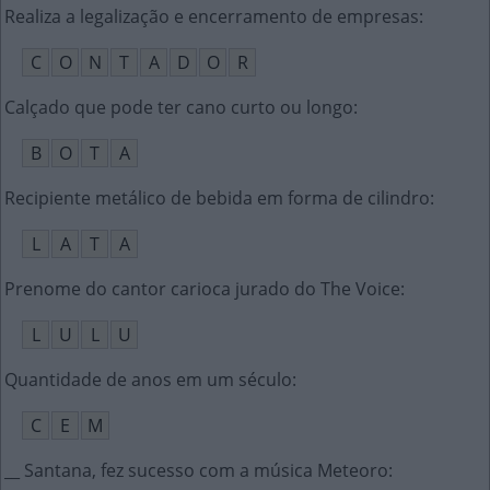
Realiza a legalização e encerramento de empresas
:
C
O
N
T
A
D
O
R
Calçado que pode ter cano curto ou longo
:
B
O
T
A
Recipiente metálico de bebida em forma de cilindro
:
L
A
T
A
Prenome do cantor carioca jurado do The Voice
:
L
U
L
U
Quantidade de anos em um século
:
C
E
M
__ Santana, fez sucesso com a música Meteoro
: