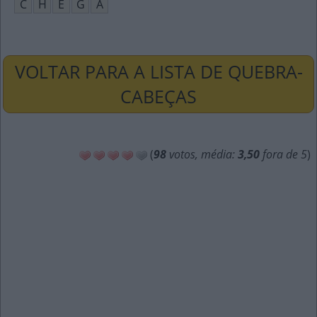
C
H
E
G
A
VOLTAR PARA A LISTA DE QUEBRA-
CABEÇAS
(
98
votos, média:
3,50
fora de 5
)