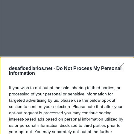
desafiosdiarios.net -
Do Not Process My Personal
Information
If you wish to opt-out of the sale, sharing to third parties, or
processing of your personal or sensitive information for
targeted advertising by us, please use the below opt-out
Mini Julho 9 2022 Cruzadinha
section to confirm your selection. Please note that after your
opt-out request is processed you may continue seeing
interest-based ads based on personal information utilized by
N
A
C
L
us or personal information disclosed to third parties prior to
your opt-out. You may separately opt-out of the further
F
A
L
H
A