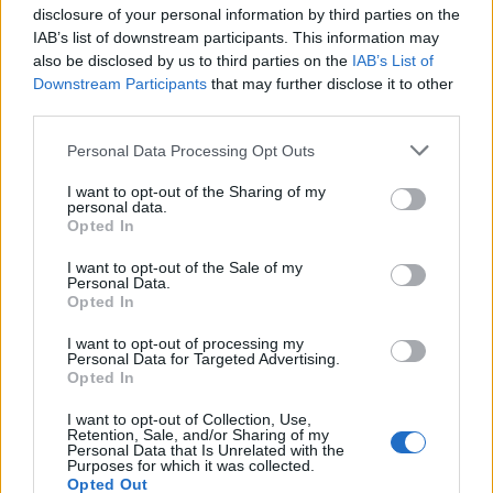
disclosure of your personal information by third parties on the
I
N
T
E
L
IAB’s list of downstream participants. This information may
A
D
A
G
A
also be disclosed by us to third parties on the
IAB’s List of
Downstream Participants
that may further disclose it to other
T
O
R
A
third parties.
Faca um pouco maior e mais comprida que o punhal
:
Personal Data Processing Opt Outs
A
D
A
G
A
I want to opt-out of the Sharing of my
personal data.
Local da igreja onde o padre costuma rezar a missa
:
Opted In
A
L
T
A
R
I want to opt-out of the Sale of my
Personal Data.
Opted In
__ Land, filme que concorreu ao Oscar em 2017
:
I want to opt-out of processing my
L
A
L
A
Personal Data for Targeted Advertising.
Opted In
A fórmula química do sal
:
I want to opt-out of Collection, Use,
Retention, Sale, and/or Sharing of my
N
A
C
L
Personal Data that Is Unrelated with the
Purposes for which it was collected.
Opted Out
Empresa que produz processadores de computador
: