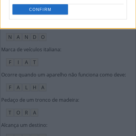
CONFIRM
I
N
T
E
L
__ Reis, foi um dos Titãs
:
N
A
N
D
O
Marca de veículos italiana
:
F
I
A
T
Ocorre quando um aparelho não funciona como deve
:
F
A
L
H
A
Pedaço de um tronco de madeira
:
T
O
R
A
Alcança um destino
: