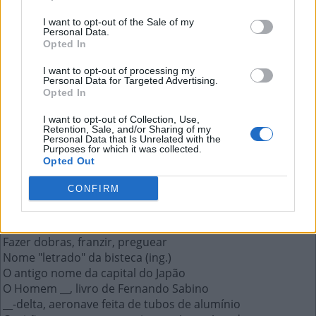
Emprego, utilização
I want to opt-out of the Sale of my
Personal Data.
A resposta a esta pergunta:
Opted In
I want to opt-out of processing my
U
S
O
Personal Data for Targeted Advertising.
Opted In
Mais respostas deste quebra-cabeça:
I want to opt-out of Collection, Use,
Retention, Sale, and/or Sharing of my
Cumprimento
Personal Data that Is Unrelated with the
Estado dos alagoanos
Purposes for which it was collected.
Opted Out
Alcoólicos Anônimos
__ um barraco, fazer escândalo
CONFIRM
Exame para universitários aplicado pelo MEC
Código IATA do aeroporto de Brasília
Licor italiano de anis
Fazer dobras, franzir, preguear
Nome "letrado" da bisteca (ing.)
O antigo nome da capital do Japão
O Homem __, livro de Fernando Sabino
__-delta, aeronave feita de tubos de alumínio