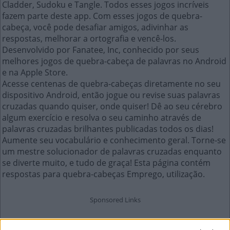
Cladder, Sudoku e Tangle. Todos esses jogos incríveis
fazem parte deste app. Com esses jogos de quebra-
cabeça, você pode desafiar amigos, adivinhar as
respostas, melhorar a ortografia e vencê-los.
Desenvolvido por Fanatee, Inc, conhecido por seus
melhores jogos de quebra-cabeça de palavras no Android
e na Apple Store.
Acesse centenas de quebra-cabeças diretamente no seu
dispositivo Android, então jogue ou revise suas palavras
cruzadas quando quiser, onde quiser! Dê ao seu cérebro
algum exercício e resolva o seu caminho através de
palavras cruzadas brilhantes publicadas todos os dias!
Aumente seu vocabulário e conhecimento geral. Torne-se
um mestre solucionador de palavras cruzadas enquanto
se diverte muito, e tudo de graça! Esta página contém
respostas para quebra-cabeças Emprego, utilização.