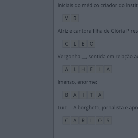
Iniciais do médico criador do Inst
V
B
Atriz e cantora filha de Glória Pires
C
L
E
O
Vergonha __, sentida em relação a
A
L
H
E
I
A
Imenso, enorme
:
B
A
I
T
A
Luiz __ Alborghetti, jornalista e a
C
A
R
L
O
S