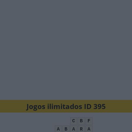
Jogos ilimitados ID 395
C
B
F
A
B
A
R
A