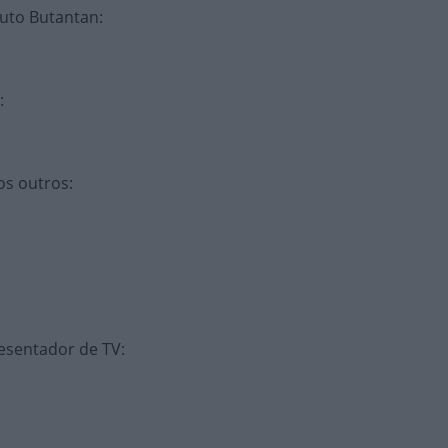
ituto Butantan
:
:
os outros
:
presentador de TV
: