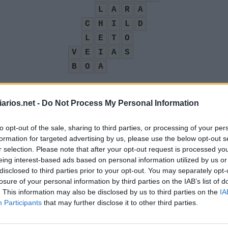
L
A
R
A
C
H
I
L
D
L
E
T
O
V
E
I
A
S
B
O
A
arios.net -
Do Not Process My Personal Information
curando Nemo
:
to opt-out of the sale, sharing to third parties, or processing of your per
formation for targeted advertising by us, please use the below opt-out s
r selection. Please note that after your opt-out request is processed y
eing interest-based ads based on personal information utilized by us or
disclosed to third parties prior to your opt-out. You may separately opt-
losure of your personal information by third parties on the IAB’s list of
. This information may also be disclosed by us to third parties on the
IA
Participants
that may further disclose it to other third parties.
eiro
: