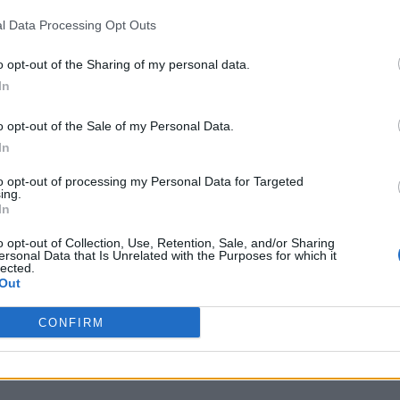
l Data Processing Opt Outs
ém
:
o opt-out of the Sharing of my personal data.
In
 (ing.)
:
o opt-out of the Sale of my Personal Data.
In
to opt-out of processing my Personal Data for Targeted
e bananeira
:
ing.
In
o opt-out of Collection, Use, Retention, Sale, and/or Sharing
ersonal Data that Is Unrelated with the Purposes for which it
omb Raider
:
lected.
Out
CONFIRM
conds to Mars
: