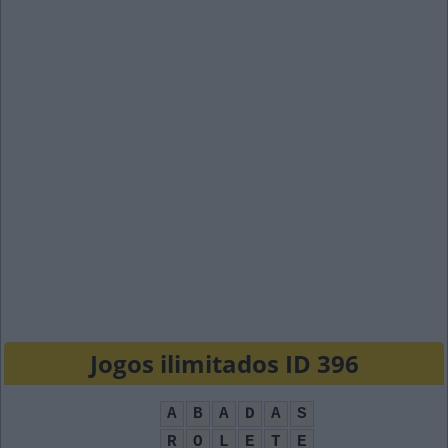
Jogos ilimitados ID 396
A
B
A
D
A
S
R
O
L
E
T
E