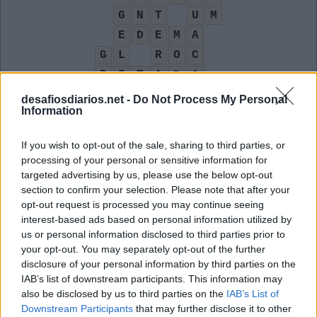
G
N
T
U
M
E
D
E
M
A
G
L
R
O
C
P
I
T
A
D
A
L
A
D
R
A
O
desafiosdiarios.net -
Do Not Process My Personal
Information
O Comitê Olímpico Russo, na Olimpíada de Tóquio
:
If you wish to opt-out of the sale, sharing to third parties, or
R
O
C
processing of your personal or sensitive information for
targeted advertising by us, please use the below opt-out
Abreviação de tudo
:
section to confirm your selection. Please note that after your
opt-out request is processed you may continue seeing
T
D
interest-based ads based on personal information utilized by
us or personal information disclosed to third parties prior to
James __, também conhecido como 007
:
your opt-out. You may separately opt-out of the further
disclosure of your personal information by third parties on the
B
O
N
D
IAB’s list of downstream participants. This information may
"Uniformes" usados em blocos de Carnaval
also be disclosed by us to third parties on the
IAB’s List of
:
Downstream Participants
that may further disclose it to other