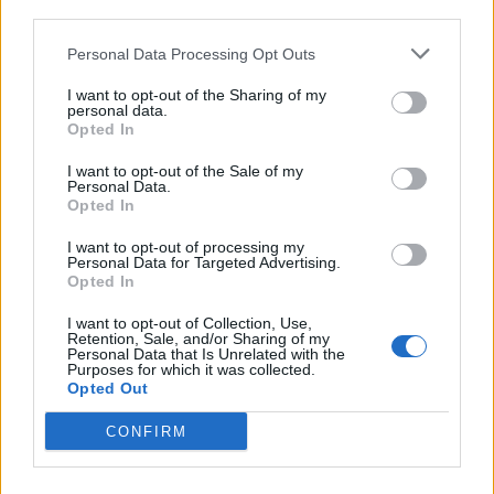
A
third parties.
B
A
D
Á
S
Personal Data Processing Opt Outs
Porco no __, tradicional prato do Sul do Brasil
:
I want to opt-out of the Sharing of my
R
O
L
E
T
E
personal data.
Opted In
Inchaço provocado por excesso de líquido
:
I want to opt-out of the Sale of my
Personal Data.
E
D
E
M
A
Opted In
Iniciais do apresentador do Viva a Noite, do SBT
:
I want to opt-out of processing my
Personal Data for Targeted Advertising.
Opted In
G
L
I want to opt-out of Collection, Use,
Gás liquefeito para combustível de autos
:
Retention, Sale, and/or Sharing of my
Personal Data that Is Unrelated with the
Purposes for which it was collected.
G
P
L
Opted Out
Mudar, modificar
:
CONFIRM
A
L
T
E
R
A
R