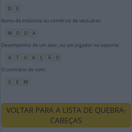
D
E
Ramo da indústria ou comércio de vestuário
:
M
O
D
A
Desempenho de um ator, ou um jogador no esporte
:
A
T
U
A
Ç
Ã
O
O contrário de com
:
S
E
M
VOLTAR PARA A LISTA DE QUEBRA-
CABEÇAS