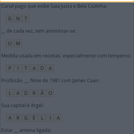
Canal pago que exibe Saia Justa e Bela Cozinha
:
G
N
T
__ de cada vez, sem amontoar-se
:
U
M
Medida usada em receitas, especialmente com temperos
:
P
I
T
A
D
A
Profissão __, filme de 1981 com James Caan
:
L
A
D
R
Ã
O
Sua capital é Argel
:
A
R
G
É
L
I
A
Estar __ antena ligada
: