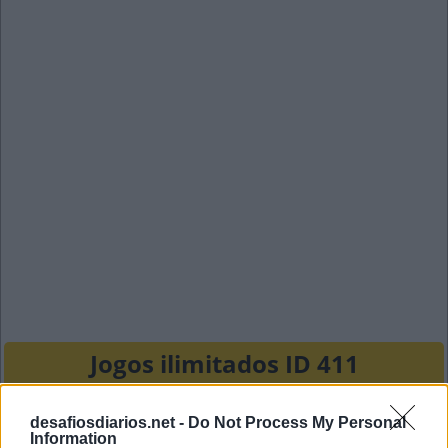
Jogos ilimitados ID 411
A
T
A
R
I
desafiosdiarios.net -
Do Not Process My Personal
Information
P
E
R
E
Z