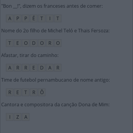
"Bon __!", dizem os franceses antes de comer
:
A
P
P
É
T
I
T
Nome do 2o filho de Michel Teló e Thais Fersoza
:
T
E
O
D
O
R
O
Afastar, tirar do caminho
:
A
R
R
E
D
A
R
Time de futebol pernambucano de nome antigo
:
R
E
T
R
Ô
Cantora e compositora da canção Dona de Mim
:
I
Z
A