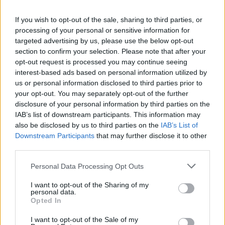
A
P
O
R
T
A
If you wish to opt-out of the sale, sharing to third parties, or
F
E
D
E
R
processing of your personal or sensitive information for
M
E
T
O
D
O
targeted advertising by us, please use the below opt-out
section to confirm your selection. Please note that after your
A
T
I
R
A
opt-out request is processed you may continue seeing
M
O
T
O
R
interest-based ads based on personal information utilized by
us or personal information disclosed to third parties prior to
O Museu de Arte Moderna do Rio de Janeiro, __ Rio
:
your opt-out. You may separately opt-out of the further
disclosure of your personal information by third parties on the
M
A
M
IAB’s list of downstream participants. This information may
Lança um objeto longe
also be disclosed by us to third parties on the
:
IAB’s List of
Downstream Participants
that may further disclose it to other
A
third parties.
T
I
R
A
Personal Data Processing Opt Outs
A primeira loira do Tchan, Carla __
:
I want to opt-out of the Sharing of my
P
E
R
E
Z
personal data.
Opted In
Console do jogo original do Pac-Man
:
I want to opt-out of the Sale of my