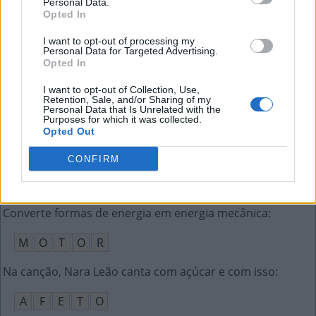
Personal Data.
A
T
A
R
I
Opted In
Abri __, sucesso do grupo A Cor do Som
:
I want to opt-out of processing my
Personal Data for Targeted Advertising.
Opted In
A
P
O
R
T
A
I want to opt-out of Collection, Use,
Exalar um cheiro ruim
:
Retention, Sale, and/or Sharing of my
Personal Data that Is Unrelated with the
Purposes for which it was collected.
F
E
D
E
R
Opted Out
Procedimento organizado para ensino ou pesquisa
:
CONFIRM
M
É
T
O
D
O
Converte formas de energia em energia mecânica
:
M
O
T
O
R
Na canção, Nara Leão canta com açúcar e com isso
:
A
F
E
T
O