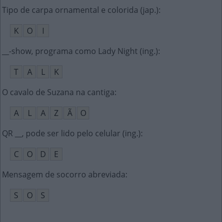
Tipo de carpa ornamental e colorida (jap.)
:
K
O
I
__-show, programa como Lady Night (ing.)
:
T
A
L
K
O cavalo de Suzana na cantiga
:
A
L
A
Z
Ã
O
QR __, pode ser lido pelo celular (ing.)
:
C
O
D
E
Mensagem de socorro abreviada
:
S
O
S