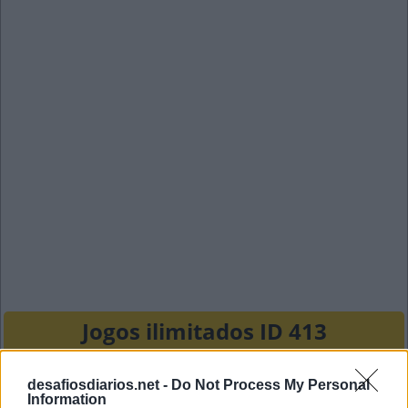
Jogos ilimitados ID 413
C
A
C
desafiosdiarios.net -
Do Not Process My Personal
Information
C
A
L
O
S