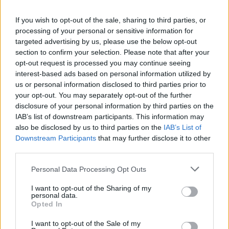
A
L
A
D
O
If you wish to opt-out of the sale, sharing to third parties, or
A
T
R
I
Z
E
S
processing of your personal or sensitive information for
B
A
R
B
A
targeted advertising by us, please use the below opt-out
section to confirm your selection. Please note that after your
C
L
A
R
O
opt-out request is processed you may continue seeing
K
O
I
interest-based ads based on personal information utilized by
us or personal information disclosed to third parties prior to
Presentes nos pés, incomodam bastante
:
your opt-out. You may separately opt-out of the further
disclosure of your personal information by third parties on the
C
A
L
O
S
IAB’s list of downstream participants. This information may
A fonte padrão do Microsoft Word desde 2007
also be disclosed by us to third parties on the
IAB’s List of
:
Downstream Participants
that may further disclose it to other
C
third parties.
A
L
I
B
R
I
Personal Data Processing Opt Outs
Famosa canção alfabética dos Jackson 5
:
I want to opt-out of the Sharing of my
A
B
C
personal data.
Opted In
__ Aerodinâmico, veículo da Corrida Maluca
:
I want to opt-out of the Sale of my