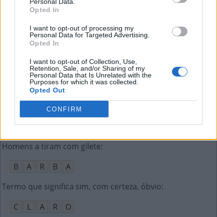
Personal Data.
C
A
R
R
Ã
O
Opted In
Sigla ligada ao colecionamento de armas no Brasil
:
I want to opt-out of processing my
Personal Data for Targeted Advertising.
Opted In
C
A
C
I want to opt-out of Collection, Use,
Diz-se do ser que pode voar
:
Retention, Sale, and/or Sharing of my
Personal Data that Is Unrelated with the
Purposes for which it was collected.
A
L
A
D
O
Opted Out
Aquelas que interpretam papéis na TV, teatro etc.
:
CONFIRM
A
T
R
I
Z
E
S
Homens a tiram com gilete
:
B
A
R
B
A
Termo que significa sim, com certeza, óbvio
:
C
L
A
R
O