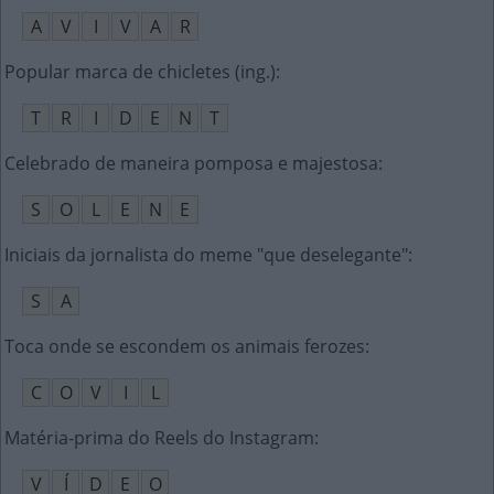
A
V
I
V
A
R
Popular marca de chicletes (ing.)
:
T
R
I
D
E
N
T
Celebrado de maneira pomposa e majestosa
:
S
O
L
E
N
E
Iniciais da jornalista do meme "que deselegante"
:
S
A
Toca onde se escondem os animais ferozes
:
C
O
V
I
L
Matéria-prima do Reels do Instagram
:
V
Í
D
E
O