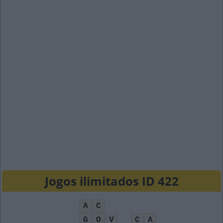
Jogos ilimitados ID 422
A
C
G
O
V
C
A