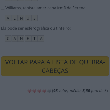
__ Williams, tenista americana irmã de Serena
:
V
E
N
U
S
Ela pode ser esferográfica ou tinteiro
:
C
A
N
E
T
A
VOLTAR PARA A LISTA DE QUEBRA-
CABEÇAS
(
98
votos, média:
3,50
fora de 5
)