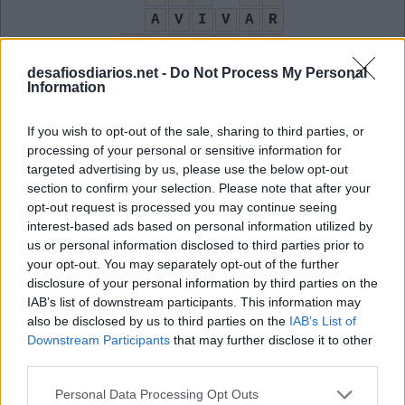
A
V
I
V
A
R
T
R
I
D
E
N
T
S
O
L
E
N
E
desafiosdiarios.net -
Do Not Process My Personal
Information
T
A
O
U
T
S
A
If you wish to opt-out of the sale, sharing to third parties, or
processing of your personal or sensitive information for
Aqui, neste lugar
:
targeted advertising by us, please use the below opt-out
section to confirm your selection. Please note that after your
A
C
Á
opt-out request is processed you may continue seeing
interest-based ads based on personal information utilized by
C
Á
us or personal information disclosed to third parties prior to
your opt-out. You may separately opt-out of the further
Sigla do Tribunal Superior do Trabalho
:
disclosure of your personal information by third parties on the
IAB’s list of downstream participants. This information may
T
S
T
also be disclosed by us to third parties on the
IAB’s List of
Downstream Participants
that may further disclose it to other
__ Popular, grupo de pagode paulistano
:
third parties.
A
R
T
Personal Data Processing Opt Outs