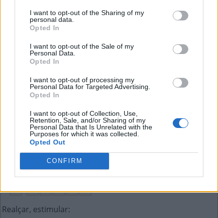
Forma reduzida de dizer "está"
:
I want to opt-out of the Sharing of my
personal data.
T
Á
Opted In
I want to opt-out of the Sale of my
Check-__, dar saída de um hotel (ing.)
:
Personal Data.
Opted In
O
U
T
I want to opt-out of processing my
Personal Data for Targeted Advertising.
Domínio para site de instituição pública
:
Opted In
G
O
V
I want to opt-out of Collection, Use,
Retention, Sale, and/or Sharing of my
Personal Data that Is Unrelated with the
Ar-condicionado
:
Purposes for which it was collected.
Opted Out
A
C
CONFIRM
Na canção, "O balão vai subindo vem caindo __"
:
A
G
A
R
O
A
Realçar, estimular
: