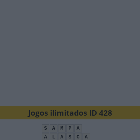
Jogos ilimitados ID 428
S
A
M
P
A
A
L
A
S
C
A