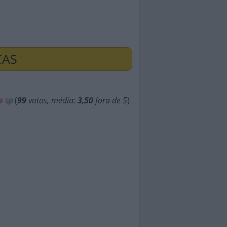
ÇAS
(
99
votos, média:
3,50
fora de 5
)