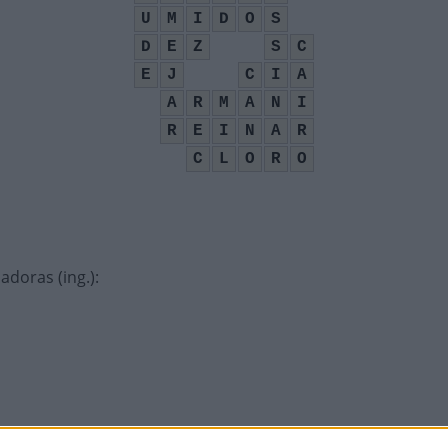
U
M
I
D
O
S
D
E
Z
S
C
E
J
C
I
A
A
R
M
A
N
I
R
E
I
N
A
R
C
L
O
R
O
adoras (ing.)
:
ases sob a parede
: