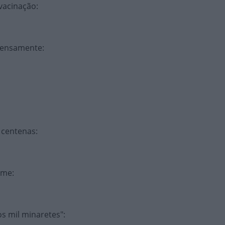
 vacinação
:
ntensamente
:
 centenas
:
ome
:
s mil minaretes"
: