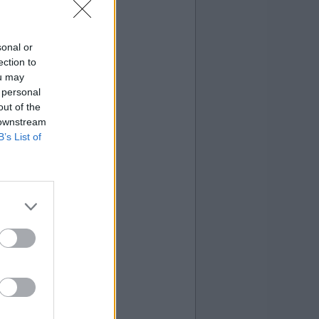
sonal or
ection to
ou may
 personal
out of the
 downstream
B’s List of