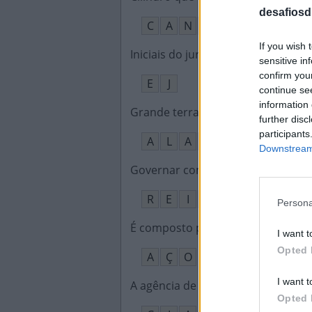
desafiosdi
C
A
N
O
If you wish 
Iniciais do jurado mal-humorado 
sensitive in
confirm you
E
J
continue se
information 
Grande terra na língua dos povos 
further disc
participants
A
L
A
S
C
A
Downstream 
Governar como Dom Pedro II
:
R
E
I
N
A
R
Persona
É composto por ferro e outros el
I want t
Opted 
A
Ç
O
I want t
A agência de inteligência dos Est
Opted 