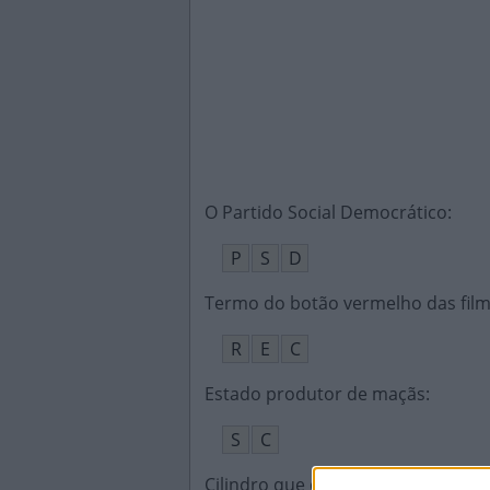
O Partido Social Democrático
:
P
S
D
Termo do botão vermelho das film
R
E
C
Estado produtor de maçãs
:
S
C
Cilindro que conduz líquidos ou g