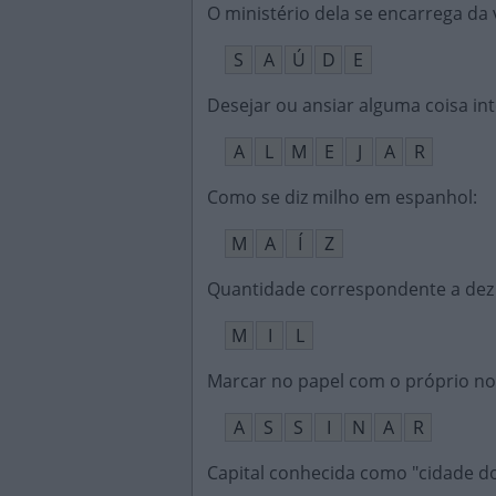
O ministério dela se encarrega da
S
A
Ú
D
E
Desejar ou ansiar alguma coisa i
A
L
M
E
J
A
R
Como se diz milho em espanhol
:
M
A
Í
Z
Quantidade correspondente a dez
M
I
L
Marcar no papel com o próprio n
A
S
S
I
N
A
R
Capital conhecida como "cidade do