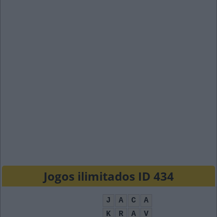
Jogos ilimitados ID 434
J
A
C
A
K
R
A
V