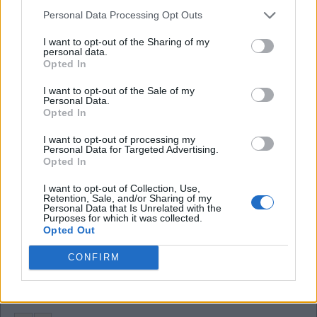
Personal Data Processing Opt Outs
A
R
D
E
R
I want to opt-out of the Sharing of my
personal data.
Animal coberto de penas que põe ovos
:
Opted In
A
V
E
I want to opt-out of the Sale of my
Personal Data.
Opted In
Extensão de grande parte de arquivos de instalação
:
I want to opt-out of processing my
E
X
E
Personal Data for Targeted Advertising.
Opted In
Move algo para perto de si
:
I want to opt-out of Collection, Use,
Retention, Sale, and/or Sharing of my
T
R
A
Z
Personal Data that Is Unrelated with the
Purposes for which it was collected.
Opted Out
Reflexo dos atos passados no futuro para os hindus
:
CONFIRM
C
A
R
M
A
Iniciais do criador do Facebook
: