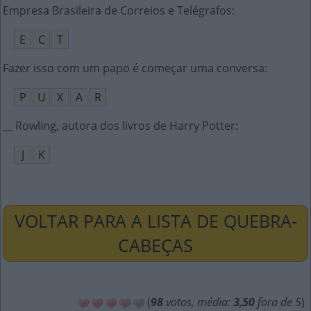
Empresa Brasileira de Correios e Telégrafos
:
E
C
T
Fazer isso com um papo é começar uma conversa
:
P
U
X
A
R
__ Rowling, autora dos livros de Harry Potter
:
J
K
VOLTAR PARA A LISTA DE QUEBRA-
CABEÇAS
(
98
votos, média:
3,50
fora de 5
)