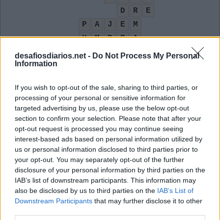
D
R
E
P
A
J
E
M
U
M
P
R
A
E
X
E
desafiosdiarios.net -
Do Not Process My Personal
Information
C
A
I
M
T
R
A
Z
If you wish to opt-out of the sale, sharing to third parties, or
Livro de Ana Maria Machado: __ Lá, Outro Pra Cá
:
processing of your personal or sensitive information for
targeted advertising by us, please use the below opt-out
U
M
P
R
A
section to confirm your selection. Please note that after your
opt-out request is processed you may continue seeing
Sigla do país sede da Toyota
:
interest-based ads based on personal information utilized by
us or personal information disclosed to third parties prior to
J
P
your opt-out. You may separately opt-out of the further
disclosure of your personal information by third parties on the
Parte superior de alguma coisa
:
IAB’s list of downstream participants. This information may
also be disclosed by us to third parties on the
IAB’s List of
A
M
E
I
A
Downstream Participants
that may further disclose it to other
third parties.
Pegar fogo, incendiar
: