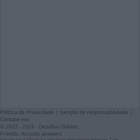
Política de Privacidade
|
Isenção de responsabilidade
|
Contate-nos
© 2023 - 2026 ·
Desafios Diários
Friends:
Acrostic answers
Este site não é afiliado aos aplicativos mencionados neste site. Toda