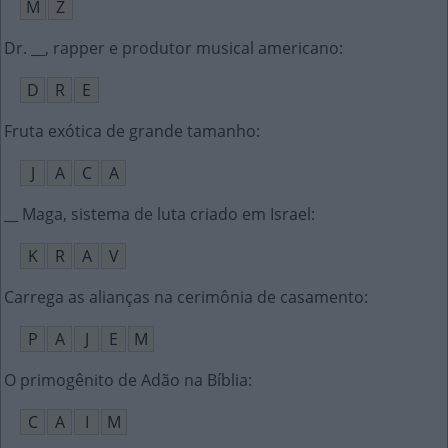
M
Z
Dr. __, rapper e produtor musical americano
:
D
R
E
Fruta exótica de grande tamanho
:
J
A
C
A
__ Maga, sistema de luta criado em Israel
:
K
R
A
V
Carrega as alianças na cerimônia de casamento
:
P
A
J
E
M
O primogênito de Adão na Bíblia
:
C
A
I
M