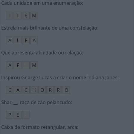
Cada unidade em uma enumeração
:
I
T
E
M
Estrela mais brilhante de uma constelação
:
A
L
F
A
Que apresenta afinidade ou relação
:
A
F
I
M
Inspirou George Lucas a criar o nome Indiana Jones
:
C
A
C
H
O
R
R
O
Shar-__, raça de cão pelancudo
:
P
E
I
Caixa de formato retangular, arca
: