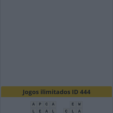
Jogos ilimitados ID 444
A
P
C
A
E
W
L
E
A
L
C
L
A