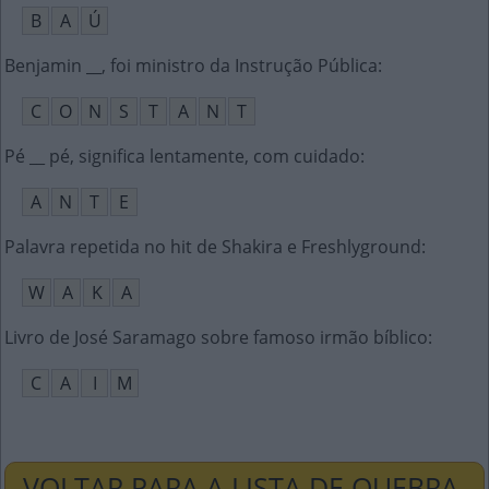
B
A
Ú
Benjamin __, foi ministro da Instrução Pública
:
C
O
N
S
T
A
N
T
Pé __ pé, significa lentamente, com cuidado
:
A
N
T
E
Palavra repetida no hit de Shakira e Freshlyground
:
W
A
K
A
Livro de José Saramago sobre famoso irmão bíblico
:
C
A
I
M
VOLTAR PARA A LISTA DE QUEBRA-