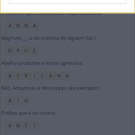
F
A
C
E
B
O
O
K
A Wintour que é fashionista respeitadíssima
:
A
N
N
A
Magnum __, a obra-prima de alguém (lat.)
:
O
P
U
S
Abelha produtiva e muito agressiva
:
A
F
R
I
C
A
N
A
Nilo, Amazonas e Mississippi são exemplos
:
R
I
O
Prefixo que é do contra
:
A
N
T
I