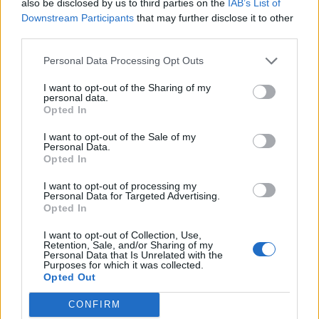
also be disclosed by us to third parties on the
IAB’s List of
Downstream Participants
that may further disclose it to other
P
E
A
S
third parties.
Apelido comum para Alessandra ou Alessandro
:
Personal Data Processing Opt Outs
A
L
Ê
I want to opt-out of the Sharing of my
personal data.
Opted In
Iniciais da cantora baiana de O Canto da Cidade
:
I want to opt-out of the Sale of my
D
M
Personal Data.
Opted In
Canção de Djonga sobre o que ele quer ser
:
I want to opt-out of processing my
Personal Data for Targeted Advertising.
L
E
A
L
Opted In
Apelido de Clarissa
:
I want to opt-out of Collection, Use,
Retention, Sale, and/or Sharing of my
Personal Data that Is Unrelated with the
C
L
Á
Purposes for which it was collected.
Opted Out
Mídia social fundada por Mark Zuckerberg em 2004
:
CONFIRM