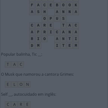
F
A
C
E
B
O
O
K
A
S
H
A
N
N
A
O
P
U
S
C
A
R
E
T
A
C
A
F
R
I
C
A
N
A
R
I
O
A
N
T
I
D
M
I
T
E
M
Popular balinha, Tic __
:
T
A
C
O Musk que namorou a cantora Grimes
:
E
L
O
N
Self __, autocuidado em inglês
:
C
A
R
E