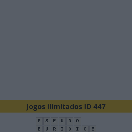
Jogos ilimitados ID 447
P
S
E
U
D
O
E
U
R
I
D
I
C
E