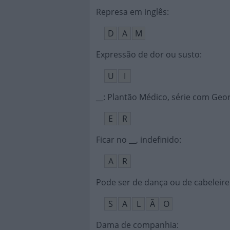
Represa em inglês
:
D
A
M
Expressão de dor ou susto
:
U
I
__: Plantão Médico, série com Geo
E
R
Ficar no __, indefinido
:
A
R
Pode ser de dança ou de cabeleire
S
A
L
Ã
O
Dama de companhia
: