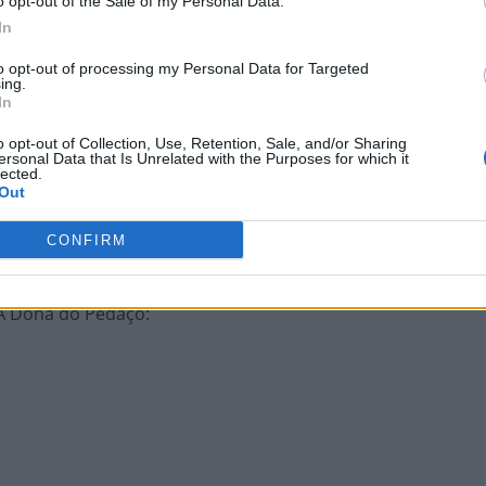
o opt-out of the Sale of my Personal Data.
In
to opt-out of processing my Personal Data for Targeted
ing.
In
 inferno
:
o opt-out of Collection, Use, Retention, Sale, and/or Sharing
ersonal Data that Is Unrelated with the Purposes for which it
lected.
Out
CONFIRM
 A Dona do Pedaço
: