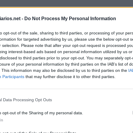
arios.net -
Do Not Process My Personal Information
to opt-out of the sale, sharing to third parties, or processing of your per
formation for targeted advertising by us, please use the below opt-out s
balho
r selection. Please note that after your opt-out request is processed y
:
eing interest-based ads based on personal information utilized by us or
disclosed to third parties prior to your opt-out. You may separately opt-
losure of your personal information by third parties on the IAB’s list of
o Oceano Pacífico
:
. This information may also be disclosed by us to third parties on the
IA
Participants
that may further disclose it to other third parties.
l Data Processing Opt Outs
o opt-out of the Sharing of my personal data.
l da Band em 2021
:
In