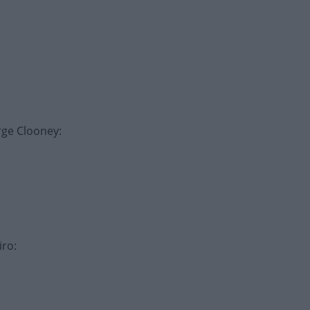
rge Clooney
:
iro
: