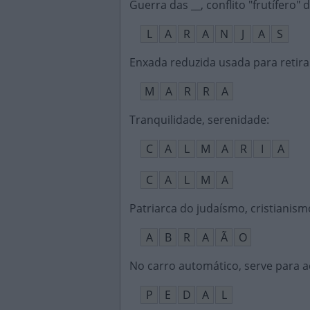
Guerra das __, conflito "frutífero" 
L
A
R
A
N
J
A
S
Enxada reduzida usada para retira
M
A
R
R
A
Tranquilidade, serenidade
:
C
A
L
M
A
R
I
A
C
A
L
M
A
Patriarca do judaísmo, cristianis
A
B
R
A
Ã
O
No carro automático, serve para a
P
E
D
A
L