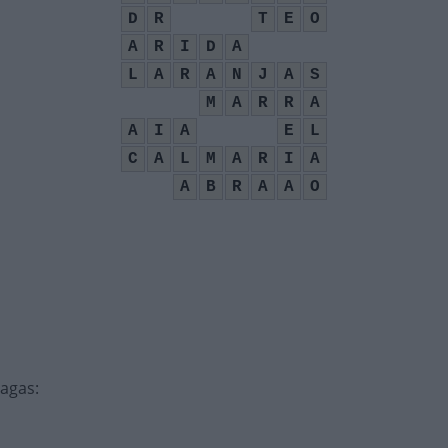
D
R
T
E
O
A
R
I
D
A
L
A
R
A
N
J
A
S
M
A
R
R
A
A
I
A
E
L
C
A
L
M
A
R
I
A
A
B
R
A
A
O
ragas
: