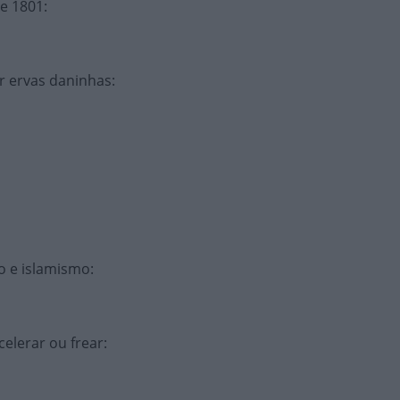
de 1801
:
r ervas daninhas
:
mo e islamismo
:
celerar ou frear
: