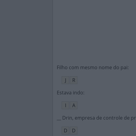
Filho com mesmo nome do pai
:
J
R
Estava indo
:
I
A
__ Drin, empresa de controle de p
D
D