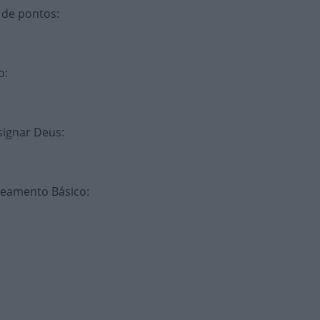
 de pontos
:
o
:
esignar Deus
:
neamento Básico
: