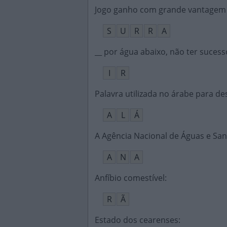
Jogo ganho com grande vantagem
S
U
R
R
A
__ por água abaixo, não ter sucess
I
R
Palavra utilizada no árabe para d
A
L
Á
A Agência Nacional de Águas e Sa
A
N
A
Anfíbio comestível
:
R
Ã
Estado dos cearenses
: