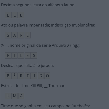
Décima segunda letra do alfabeto latino
:
E
L
E
Ato ou palavra impensada; indiscrição involuntária
:
G
A
F
E
X-__, nome original da série Arquivo X (ing.)
:
F
I
L
E
S
Desleal, que falta à fé jurada
:
P
É
R
F
I
D
O
Estrela do filme Kill Bill, __ Thurman
:
U
M
A
Time que só ganha em seu campo, no futebolês
: