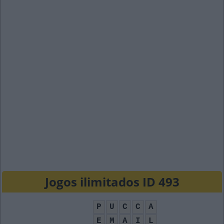
Jogos ilimitados ID 493
P
U
C
C
A
E
M
A
I
L