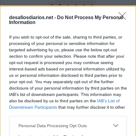
F
R
A
S
C
O
G
I
F
E
L
E
desafiosdiarios.net -
Do Not Process My Personal
Information
A
L
I
P
I
O
F
E
D
E
R
If you wish to opt-out of the sale, sharing to third parties, or
E
S
O
P
O
processing of your personal or sensitive information for
targeted advertising by us, please use the below opt-out
Cavalo amigo de Júlio em Cocoricó
:
section to confirm your selection. Please note that after your
opt-out request is processed you may continue seeing
A
L
Í
P
I
O
interest-based ads based on personal information utilized by
us or personal information disclosed to third parties prior to
Apelido do técnico de futebol Josep Guardiola
:
your opt-out. You may separately opt-out of the further
disclosure of your personal information by third parties on the
P
E
P
IAB’s list of downstream participants. This information may
Personagem cujo "sobrenome" é Funny Love
also be disclosed by us to third parties on the
IAB’s List of
:
Downstream Participants
that may further disclose it to other
P
third parties.
U
C
C
A
Personal Data Processing Opt Outs
__ vera, planta com diversos usos medicinais
: