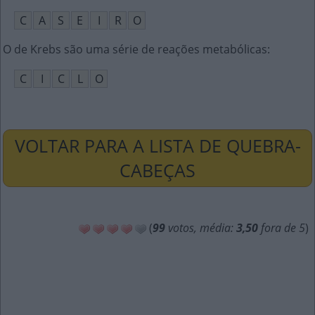
C
A
S
E
I
R
O
O de Krebs são uma série de reações metabólicas
:
C
I
C
L
O
VOLTAR PARA A LISTA DE QUEBRA-
CABEÇAS
(
99
votos, média:
3,50
fora de 5
)