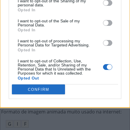
I want to opt-out of the Sharing of my
A
L
O
E
personal data.
Opted In
Escritor grego conhecido por suas fábulas
:
I want to opt-out of the Sale of my
Personal Data.
E
S
O
P
O
Opted In
Mensagem eletrônica análoga à carta (ing.)
:
I want to opt-out of processing my
Personal Data for Targeted Advertising.
Opted In
E
-
M
A
I
L
I want to opt-out of Collection, Use,
Exalar um cheiro ruim
:
Retention, Sale, and/or Sharing of my
Personal Data that Is Unrelated with the
Purposes for which it was collected.
F
E
D
E
R
Opted Out
Os perfumes vêm neste recipiente
:
CONFIRM
F
R
A
S
C
O
Formato de imagem animada muito usado na internet
:
G
I
F