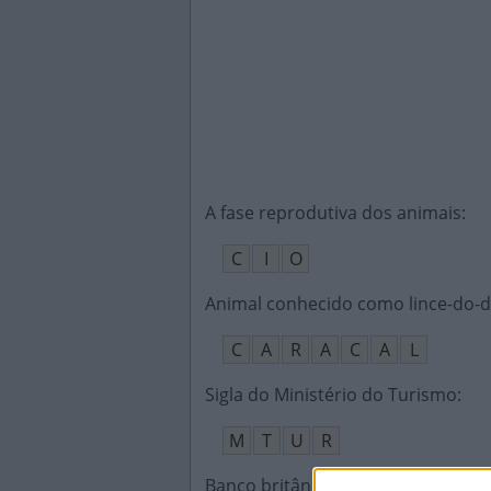
A fase reprodutiva dos animais
:
C
I
O
Animal conhecido como lince-do-
C
A
R
A
C
A
L
Sigla do Ministério do Turismo
:
M
T
U
R
Banco britânico criado em 1865 