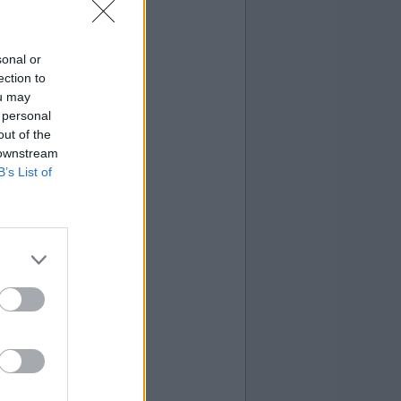
sonal or
ection to
ou may
 personal
out of the
 downstream
B’s List of