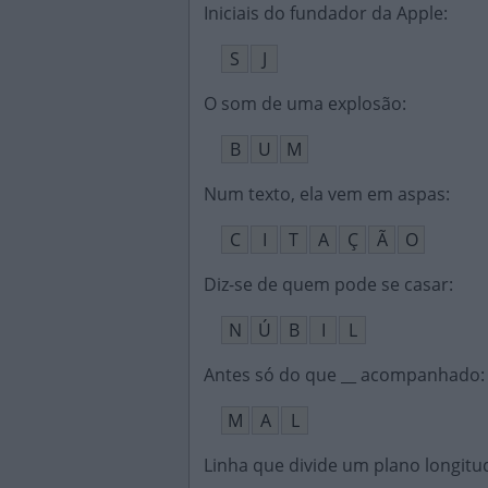
Iniciais do fundador da Apple
:
S
J
O som de uma explosão
:
B
U
M
Num texto, ela vem em aspas
:
C
I
T
A
Ç
Ã
O
Diz-se de quem pode se casar
:
N
Ú
B
I
L
Antes só do que __ acompanhado
:
M
A
L
Linha que divide um plano longit