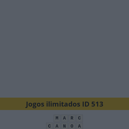
Jogos ilimitados ID 513
M
A
R
C
C
A
N
O
A