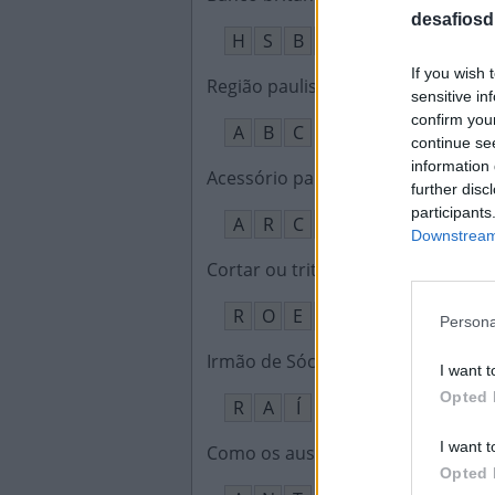
desafiosdi
H
S
B
C
If you wish 
Região paulista onde fica São Ber
sensitive in
confirm you
A
B
C
continue se
information 
Acessório para cabelo em forma d
further disc
participants
A
R
C
O
Downstream 
Cortar ou triturar com os dentes
:
R
O
E
R
Persona
Irmão de Sócrates, ídolo do São P
I want t
Opted 
R
A
Í
I want t
Como os australianos dizem formi
Opted 