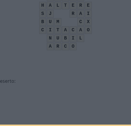
H
A
L
T
E
R
E
S
J
R
A
I
B
U
M
C
X
C
I
T
A
C
A
O
N
U
B
I
L
A
R
C
O
deserto
:
em Hong Kong
: