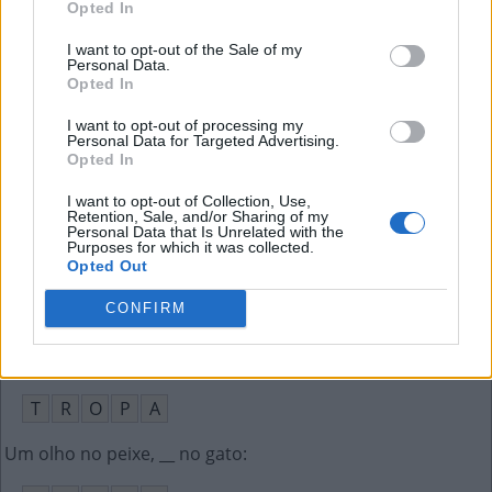
Opted In
S
S
D
I want to opt-out of the Sale of my
Personal Data.
Opted In
Interjeição que indica alívio
:
I want to opt-out of processing my
U
F
A
Personal Data for Targeted Advertising.
Opted In
__ Abelha, banda de rock brasileira (ing.)
:
I want to opt-out of Collection, Use,
Retention, Sale, and/or Sharing of my
K
I
D
Personal Data that Is Unrelated with the
Purposes for which it was collected.
Opted Out
Seu coletivo é alcateia
:
CONFIRM
L
O
B
O
S
Grupo numeroso de soldados
:
T
R
O
P
A
Um olho no peixe, __ no gato
: