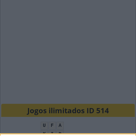
Jogos ilimitados ID 514
U
F
A
K
I
D