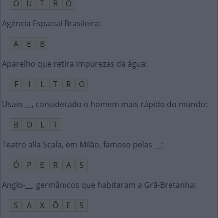
O
U
T
R
O
Agência Espacial Brasileira
:
A
E
B
Aparelho que retira impurezas da água
:
F
I
L
T
R
O
Usain __, considerado o homem mais rápido do mundo
:
B
O
L
T
Teatro alla Scala, em Milão, famoso pelas __
:
Ó
P
E
R
A
S
Anglo-__, germânicos que habitaram a Grã-Bretanha
:
S
A
X
Õ
E
S