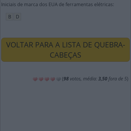
Iniciais de marca dos EUA de ferramentas elétricas
:
B
D
VOLTAR PARA A LISTA DE QUEBRA-
CABEÇAS
(
98
votos, média:
3,50
fora de 5
)