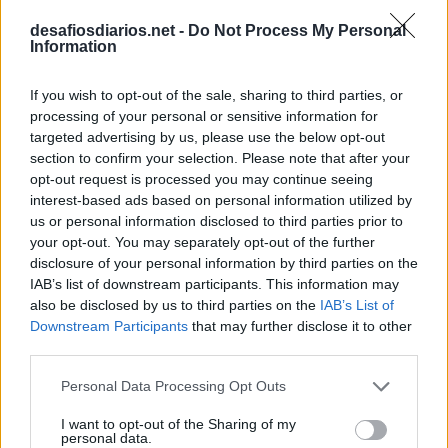
L
O
B
O
S
desafiosdiarios.net -
Do Not Process My Personal
Information
T
R
O
P
A
R
O
L
E
X
If you wish to opt-out of the sale, sharing to third parties, or
O
U
T
R
O
processing of your personal or sensitive information for
A
E
B
targeted advertising by us, please use the below opt-out
section to confirm your selection. Please note that after your
S
S
D
opt-out request is processed you may continue seeing
Gostou muito de alguma coisa
:
interest-based ads based on personal information utilized by
us or personal information disclosed to third parties prior to
A
D
O
R
O
U
your opt-out. You may separately opt-out of the further
disclosure of your personal information by third parties on the
Marca suíça de relógios requintados
:
IAB’s list of downstream participants. This information may
also be disclosed by us to third parties on the
IAB’s List of
R
O
L
E
X
Downstream Participants
that may further disclose it to other
third parties.
Código de país usado na internet pelo Reino Unido
:
Personal Data Processing Opt Outs
U
K
I want to opt-out of the Sharing of my
personal data.
Sigla inglesa para o drive em estado sólido
: