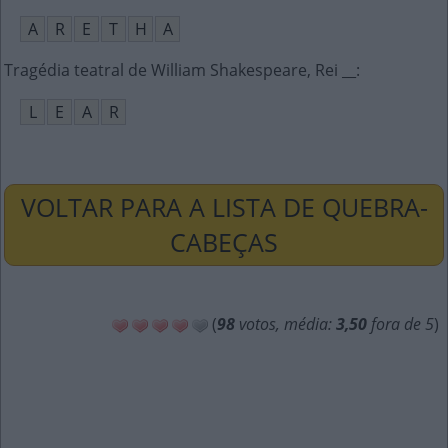
A
R
E
T
H
A
Tragédia teatral de William Shakespeare, Rei __
:
L
E
A
R
VOLTAR PARA A LISTA DE QUEBRA-
CABEÇAS
(
98
votos, média:
3,50
fora de 5
)