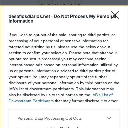
S
O
N
H
A
R
O
U
T
B
E
L
desafiosdiarios.net -
Do Not Process My Personal
Information
C
O
M
I
T
E
A
R
A
N
H
A
If you wish to opt-out of the sale, sharing to third parties, or
Y
E
A
R
processing of your personal or sensitive information for
targeted advertising by us, please use the below opt-out
Nome da tia do Homem-Aranha; maio em inglês
:
section to confirm your selection. Please note that after your
opt-out request is processed you may continue seeing
M
A
Y
interest-based ads based on personal information utilized by
us or personal information disclosed to third parties prior to
Nome do protagonista do anime Pokémon
:
your opt-out. You may separately opt-out of the further
disclosure of your personal information by third parties on the
A
S
H
IAB’s list of downstream participants. This information may
Dona que subiu pela parede e foi derrubada pela chuva
also be disclosed by us to third parties on the
IAB’s List of
:
Downstream Participants
that may further disclose it to other
A
third parties.
R
A
N
H
A
Personal Data Processing Opt Outs
Check-__, ato de sair do quarto de hotel (ing.)
: