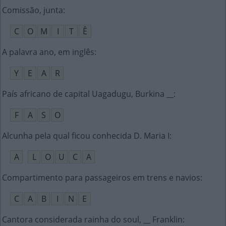
Comissão, junta
:
C
O
M
I
T
Ê
A palavra ano, em inglês
:
Y
E
A
R
País africano de capital Uagadugu, Burkina __
:
F
A
S
O
Alcunha pela qual ficou conhecida D. Maria I
:
A
L
O
U
C
A
Compartimento para passageiros em trens e navios
:
C
A
B
I
N
E
Cantora considerada rainha do soul, __ Franklin
: