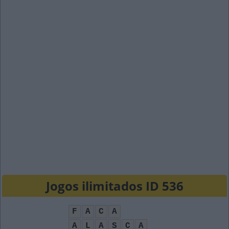
Jogos ilimitados ID 536
F
A
C
A
A
L
A
S
C
A