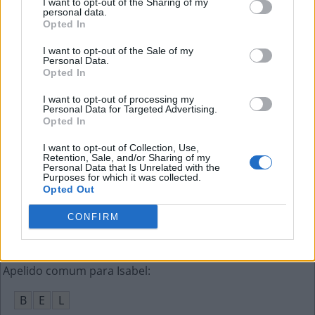
I want to opt-out of the Sharing of my
O
U
T
personal data.
Opted In
Supla, ex-Casa dos Artistas, por seu ofício
:
I want to opt-out of the Sale of my
Personal Data.
C
A
N
T
O
R
Opted In
Tradução de knife para o português
:
I want to opt-out of processing my
Personal Data for Targeted Advertising.
Opted In
F
A
C
A
I want to opt-out of Collection, Use,
Maior estado dos EUA em extensão
:
Retention, Sale, and/or Sharing of my
Personal Data that Is Unrelated with the
Purposes for which it was collected.
A
L
A
S
C
A
Opted Out
Anagrama de honras
:
CONFIRM
S
O
N
H
A
R
Apelido comum para Isabel
:
B
E
L