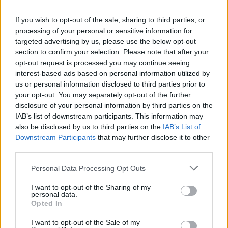
E
R
R
O
If you wish to opt-out of the sale, sharing to third parties, or
O
L
E
O
S
processing of your personal or sensitive information for
R
E
T
A
targeted advertising by us, please use the below opt-out
section to confirm your selection. Please note that after your
F
A
T
O
R
opt-out request is processed you may continue seeing
C
I
O
interest-based ads based on personal information utilized by
us or personal information disclosed to third parties prior to
Arroz, no Português de Cabo Verde
:
your opt-out. You may separately opt-out of the further
disclosure of your personal information by third parties on the
A
R
O
S
IAB’s list of downstream participants. This information may
No dito popular, "__ e vigiai"
also be disclosed by us to third parties on the
:
IAB’s List of
Downstream Participants
that may further disclose it to other
O
third parties.
R
A
I
Personal Data Processing Opt Outs
__ essenciais, para massagens e ambientes
:
I want to opt-out of the Sharing of my
Ó
L
E
O
S
personal data.
Opted In
Nota do tradutor
:
I want to opt-out of the Sale of my