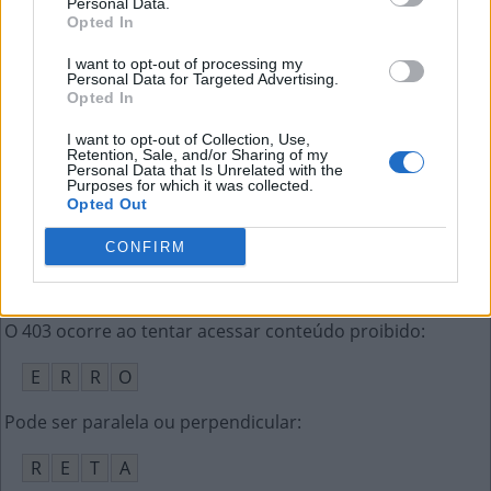
Personal Data.
N
T
Opted In
Time de futebol de Recife
:
I want to opt-out of processing my
Personal Data for Targeted Advertising.
Opted In
S
P
O
R
T
I want to opt-out of Collection, Use,
Banda do disco Future Days (ing.)
:
Retention, Sale, and/or Sharing of my
Personal Data that Is Unrelated with the
Purposes for which it was collected.
C
A
N
Opted Out
Futebol-Clube
:
CONFIRM
F
C
O 403 ocorre ao tentar acessar conteúdo proibido
:
E
R
R
O
Pode ser paralela ou perpendicular
:
R
E
T
A