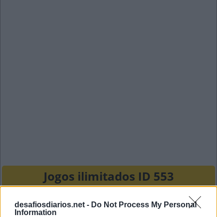
Jogos ilimitados ID 553
C
A
N
desafiosdiarios.net -
Do Not Process My Personal
Information
S
P
O
R
T