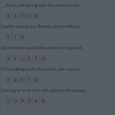
__ Brasil, portal e grupo de comunicação
:
F
A
T
O
R
Apetite sexual das fêmeas de mamíferos
:
C
I
O
De primeira qualidade, distinto e especial
:
S
E
L
E
T
O
O Darjeeling é um chá assim, por sua cor
:
P
R
E
T
O
Consagrar o rei com um adereço de cabeça
:
C
O
R
O
A
R