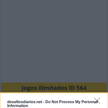
Jogos ilimitados ID 564
L
A
C
R
A
desafiosdiarios.net -
Do Not Process My Personal
Information
I
F
O
O
D