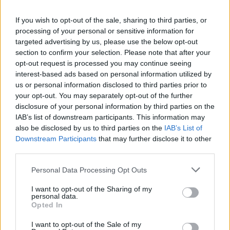
G
I
N
G
A
If you wish to opt-out of the sale, sharing to third parties, or
C
A
N
T
O
processing of your personal or sensitive information for
C
O
D
A
R
targeted advertising by us, please use the below opt-out
section to confirm your selection. Please note that after your
A
M
A
D
A
opt-out request is processed you may continue seeing
P
E
S
O
S
interest-based ads based on personal information utilized by
us or personal information disclosed to third parties prior to
Gíria para programar códigos
:
your opt-out. You may separately opt-out of the further
disclosure of your personal information by third parties on the
C
O
D
A
R
IAB’s list of downstream participants. This information may
Palavra em inglês para boné
also be disclosed by us to third parties on the
:
IAB’s List of
Downstream Participants
that may further disclose it to other
C
third parties.
A
P
Personal Data Processing Opt Outs
A irmã de Tommy Shelby em Peaky Blinders
:
I want to opt-out of the Sharing of my
A
D
A
personal data.
Opted In
Dois __, duas medidas, indica injustiça
:
I want to opt-out of the Sale of my