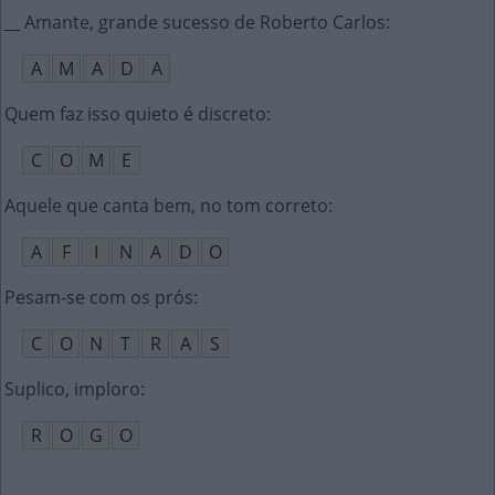
__ Amante, grande sucesso de Roberto Carlos
:
A
M
A
D
A
Quem faz isso quieto é discreto
:
C
O
M
E
Aquele que canta bem, no tom correto
:
A
F
I
N
A
D
O
Pesam-se com os prós
:
C
O
N
T
R
A
S
Suplico, imploro
:
R
O
G
O