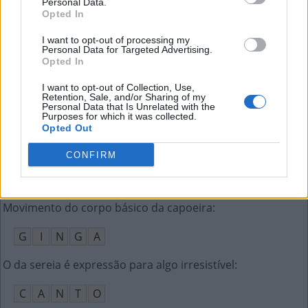
Personal Data.
P
E
S
O
S
Opted In
__ Nações, organização antecessora da ONU
:
I want to opt-out of processing my
Personal Data for Targeted Advertising.
Opted In
L
I
G
A
D
A
S
I want to opt-out of Collection, Use,
Fecha com segurança; arrasa
:
Retention, Sale, and/or Sharing of my
Personal Data that Is Unrelated with the
Purposes for which it was collected.
L
A
C
R
A
Opted Out
Aplicativo para entrega de refeições (ing.)
:
CONFIRM
I
F
O
O
D
Movimento do corpo básico da capoeira
:
G
I
N
G
A
O da sereia é expressão para algo irresistível
:
C
A
N
T
O