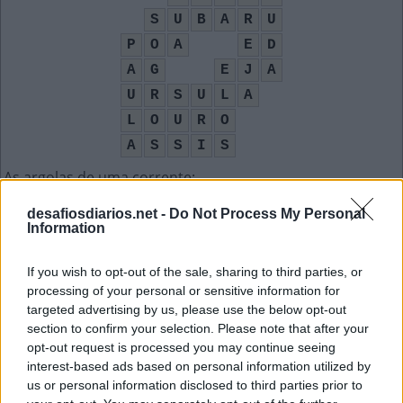
S
U
B
A
R
U
P
O
A
E
D
A
G
E
J
A
U
R
S
U
L
A
L
O
U
R
O
A
S
S
I
S
As argolas de uma corrente
:
E
L
O
S
desafiosdiarios.net -
Do Not Process My Personal
Information
Símbolo de prata
:
If you wish to opt-out of the sale, sharing to third parties, or
A
G
processing of your personal or sensitive information for
targeted advertising by us, please use the below opt-out
Pessoa companheira, com relação de afeto
:
section to confirm your selection. Please note that after your
opt-out request is processed you may continue seeing
A
M
I
G
A
interest-based ads based on personal information utilized by
us or personal information disclosed to third parties prior to
Sigla da Organização Mundial de Boxe
: