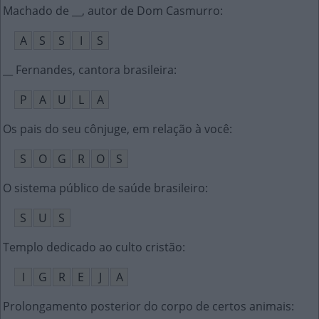
Machado de __, autor de Dom Casmurro
:
A
S
S
I
S
__ Fernandes, cantora brasileira
:
P
A
U
L
A
Os pais do seu cônjuge, em relação à você
:
S
O
G
R
O
S
O sistema público de saúde brasileiro
:
S
U
S
Templo dedicado ao culto cristão
:
I
G
R
E
J
A
Prolongamento posterior do corpo de certos animais
: