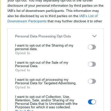
your opt-out. You may separately opt-out of the further
disclosure of your personal information by third parties on the
O
M
B
IAB’s list of downstream participants. This information may
also be disclosed by us to third parties on the
IAB’s List of
__ Sheeran, cantor e compositor britânico
:
Downstream Participants
that may further disclose it to other
third parties.
E
D
Personal Data Processing Opt Outs
__ Geller, famoso por entortar colheres
:
I want to opt-out of the Sharing of my
personal data.
U
R
I
Opted In
Vive Alice e Jane Eyre no cinema, __ Wasikowska
:
I want to opt-out of the Sale of my
Personal Data.
Opted In
M
I
A
I want to opt-out of processing my
Sigla para Educação de Jovens e Adultos
:
Personal Data for Targeted Advertising.
Opted In
E
J
A
I want to opt-out of Collection, Use,
Retention, Sale, and/or Sharing of my
__ Reymond, ator brasileiro
:
Personal Data that Is Unrelated with the
Purposes for which it was collected.