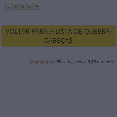
C
A
U
D
A
VOLTAR PARA A LISTA DE QUEBRA-
CABEÇAS
(
99
votos, média:
3,50
fora de 5
)