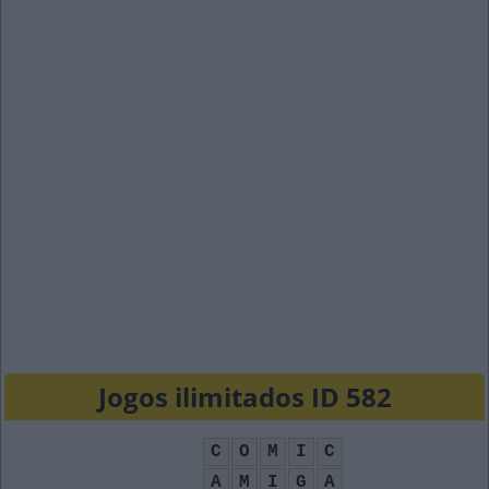
Jogos ilimitados ID 582
C
O
M
I
C
A
M
I
G
A