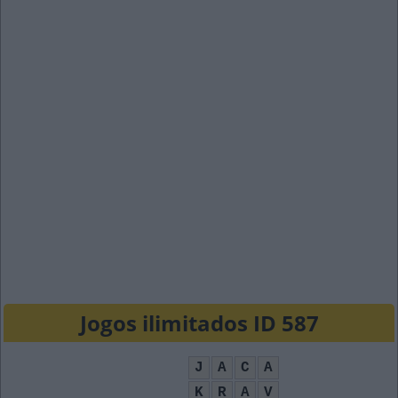
Jogos ilimitados ID 587
J
A
C
A
K
R
A
V