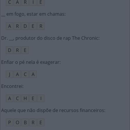
C
Á
R
I
E
__ em fogo, estar em chamas
:
A
R
D
E
R
Dr. __, produtor do disco de rap The Chronic
:
D
R
E
Enfiar o pé nela é exagerar
:
J
A
C
A
Encontrei
:
A
C
H
E
I
Aquele que não dispõe de recursos financeiros
:
P
O
B
R
E