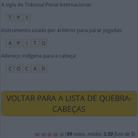
A sigla do Tribunal Penal Internacional
:
T
P
I
Instrumento usado por árbitros para parar jogadas
:
A
P
I
T
O
Adereço indígena para a cabeça
:
C
O
C
A
R
VOLTAR PARA A LISTA DE QUEBRA-
CABEÇAS
(
99
votos, média:
3,50
fora de 5
)