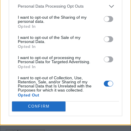
Personal Data Processing Opt Outs
T
I
C
I want to opt-out of the Sharing of my
personal data.
Taxa de câmbio do Banco Central ligada ao dólar
:
Opted In
P
T
A
X
I want to opt-out of the Sale of my
Personal Data.
Opted In
Animal como o papagaio e o avestruz
:
I want to opt-out of processing my
A
V
E
Personal Data for Targeted Advertising.
Opted In
Arte marcial de origem israelita, __ Magá
:
I want to opt-out of Collection, Use,
Retention, Sale, and/or Sharing of my
K
R
A
V
Personal Data that Is Unrelated with the
Purposes for which it was collected.
Opted Out
__ Iguatemi, shopping chique de São Paulo
:
CONFIRM
J
K
Dano nos dentes causado por bactérias
: