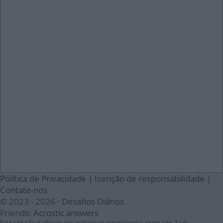
Política de Privacidade
|
Isenção de responsabilidade
|
Contate-nos
© 2023 - 2026 ·
Desafios Diários
Friends:
Acrostic answers
Este site não é afiliado aos aplicativos mencionados neste site. Toda