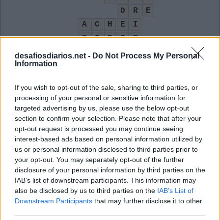
D
R
E
A
C
H
E
I
P
O
B
R
E
T
I
C
desafiosdiarios.net -
Do Not Process My Personal
Information
P
T
A
X
I
O
R
C
If you wish to opt-out of the sale, sharing to third parties, or
Tiago __, cantor de Coisa Linda
:
processing of your personal or sensitive information for
targeted advertising by us, please use the below opt-out
I
O
R
C
section to confirm your selection. Please note that after your
opt-out request is processed you may continue seeing
Número 90 em algarismo romano
:
interest-based ads based on personal information utilized by
us or personal information disclosed to third parties prior to
X
C
your opt-out. You may separately opt-out of the further
disclosure of your personal information by third parties on the
Lápis escolar comum
:
IAB’s list of downstream participants. This information may
also be disclosed by us to third parties on the
IAB’s List of
H
B
Downstream Participants
that may further disclose it to other
third parties.
Onomatopeia do relógio ligada ao tac
: