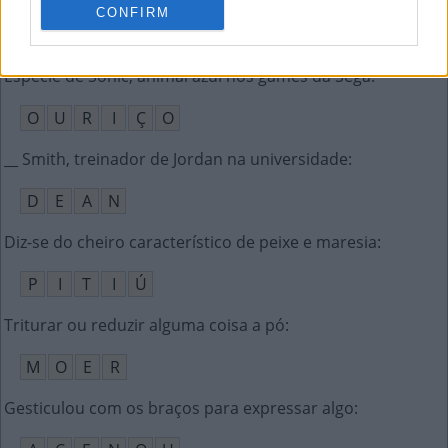
CONFIRM
D
O
A
R
Espécie de Sonic, animal azul nos games da Sega
:
O
U
R
I
Ç
O
__ Smith, treinador de Jordan na universidade
:
D
E
A
N
Diz-se do cheiro característico de peixe e maresia
:
P
I
T
I
Ú
Triturar ou reduzir alguma coisa a pó
:
M
O
E
R
Gesticulou com os braços para expressar algo
: