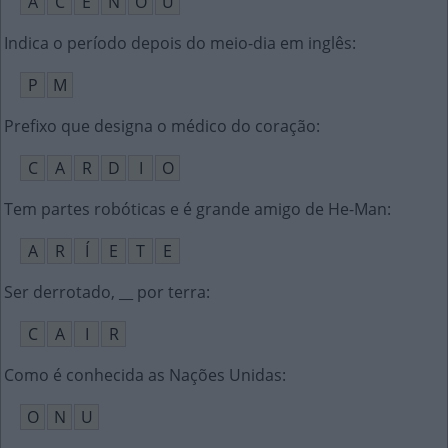
A
C
E
N
O
U
Indica o período depois do meio-dia em inglês
:
P
M
Prefixo que designa o médico do coração
:
C
A
R
D
I
O
Tem partes robóticas e é grande amigo de He-Man
:
A
R
Í
E
T
E
Ser derrotado, __ por terra
:
C
A
I
R
Como é conhecida as Nações Unidas
:
O
N
U