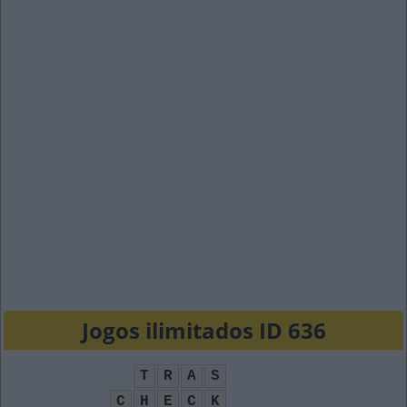
Jogos ilimitados ID 636
T
R
A
S
C
H
E
C
K