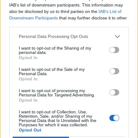
IAB’s list of downstream participants. This information may
Pequena mensagem num bilhete
:
also be disclosed by us to third parties on the
IAB’s List of
Downstream Participants
that may further disclose it to other
R
E
C
A
D
O
third parties.
Iniciais do escritor do livro It - A Coisa
:
Personal Data Processing Opt Outs
S
K
I want to opt-out of the Sharing of my
personal data.
Opted In
Arroz __, outro nome do arroz de jasmim (ing.)
:
I want to opt-out of the Sale of my
T
H
A
I
Personal Data.
Opted In
Dar para __, recuar
:
I want to opt-out of processing my
Personal Data for Targeted Advertising.
T
R
Á
S
Opted In
Presente nos contratos de locação de imóveis
:
I want to opt-out of Collection, Use,
Retention, Sale, and/or Sharing of my
Personal Data that Is Unrelated with the
F
I
A
N
Ç
A
Purposes for which it was collected.
Opted Out
Oferecer dinheiro ou bens para causa humanitária
: