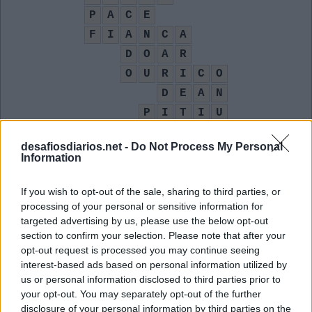
P
A
C
E
F
I
A
N
C
A
D
O
A
R
O
U
R
I
C
O
D
E
A
N
P
I
T
I
U
M
O
E
R
desafiosdiarios.net -
Do Not Process My Personal
Dar entrada num voo ou hotel é fazer __-in (ing.)
:
Information
C
H
E
C
K
If you wish to opt-out of the sale, sharing to third parties, or
processing of your personal or sensitive information for
Como os italianos dizem paz
:
targeted advertising by us, please use the below opt-out
section to confirm your selection. Please note that after your
P
A
C
E
opt-out request is processed you may continue seeing
interest-based ads based on personal information utilized by
Cadastro de Pessoas Físicas, tipo de documento
:
us or personal information disclosed to third parties prior to
your opt-out. You may separately opt-out of the further
C
P
F
disclosure of your personal information by third parties on the