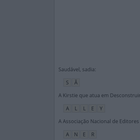
Saudável, sadia
:
S
Ã
A Kirstie que atua em Desconstru
A
L
L
E
Y
A Associação Nacional de Editores
A
N
E
R