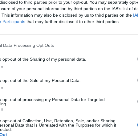
disclosed to third parties prior to your opt-out. You may separately opt-
losure of your personal information by third parties on the IAB’s list of
. This information may also be disclosed by us to third parties on the
IA
Participants
that may further disclose it to other third parties.
ro passar"
:
l Data Processing Opt Outs
o opt-out of the Sharing of my personal data.
In
o opt-out of the Sale of my Personal Data.
In
a Traviata
:
to opt-out of processing my Personal Data for Targeted
ing.
In
o opt-out of Collection, Use, Retention, Sale, and/or Sharing
o Other Man
:
ersonal Data that Is Unrelated with the Purposes for which it
lected.
Out