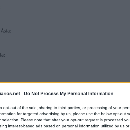
o
:
 Ásia
:
la
:
arios.net -
Do Not Process My Personal Information
ividual
:
to opt-out of the sale, sharing to third parties, or processing of your per
formation for targeted advertising by us, please use the below opt-out s
r selection. Please note that after your opt-out request is processed y
eing interest-based ads based on personal information utilized by us or
ém
: