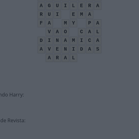
A
G
U
I
L
E
R
A
R
U
I
E
M
A
F
A
M
Y
P
A
V
A
O
C
A
L
D
I
N
A
M
I
C
A
A
V
E
N
I
D
A
S
A
R
A
L
indo Harry
:
 de Revista
: