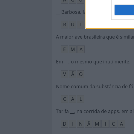
__ Barbosa, famoso diplomata bras
R
U
I
A maior ave brasileira que é simila
E
M
A
Em __, o mesmo que inutilmente
:
V
Ã
O
Nome comum da substância de fó
C
A
L
Tarifa __, na corrida de apps. em 
D
I
N
Â
M
I
C
A