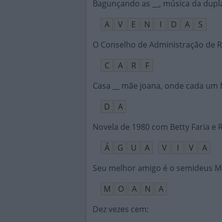
Bagunçando as __, música da dupl
A
V
E
N
I
D
A
S
O Conselho de Administração de R
C
A
R
F
Casa __ mãe joana, onde cada um 
D
A
Novela de 1980 com Betty Faria e 
Á
G
U
A
V
I
V
A
Seu melhor amigo é o semideus M
M
O
A
N
A
Dez vezes cem
: