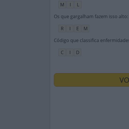
M
I
L
Os que gargalham fazem isso alto
:
R
I
E
M
Código que classifica enfermidade
C
I
D
VO