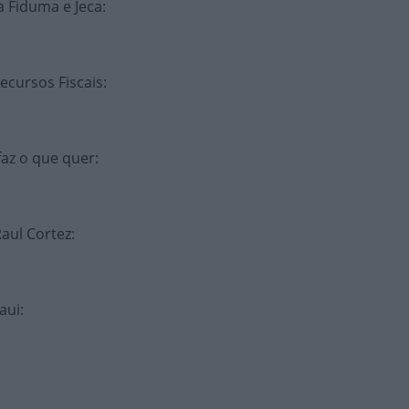
a Fiduma e Jeca
:
ecursos Fiscais
:
faz o que quer
:
Raul Cortez
:
aui
: