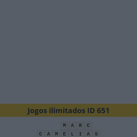
Jogos ilimitados ID 651
M
A
R
C
C
A
M
E
L
I
A
S