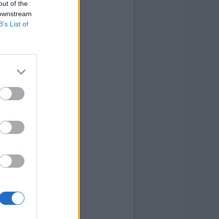
out of the
 downstream
B’s List of