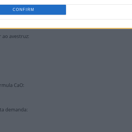
CONFIRM
ileiro
:
r ao avestruz
:
rmula CaO
:
alta demanda
: