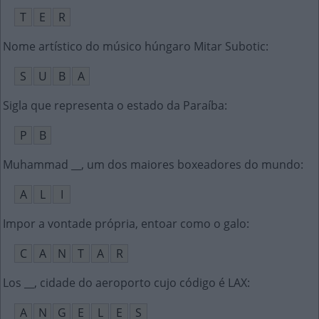
T
E
R
Nome artístico do músico húngaro Mitar Subotic
:
S
U
B
A
Sigla que representa o estado da Paraíba
:
P
B
Muhammad __, um dos maiores boxeadores do mundo
:
A
L
I
Impor a vontade própria, entoar como o galo
:
C
A
N
T
A
R
Los __, cidade do aeroporto cujo código é LAX
:
A
N
G
E
L
E
S