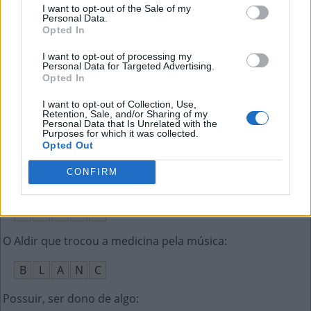
A
L
A
S
I want to opt-out of the Sale of my
Personal Data.
Opted In
Fruta doce que parece uma vagem
:
I want to opt-out of processing my
I
N
G
Á
Personal Data for Targeted Advertising.
Opted In
Prefixo que indica posição abaixo
:
I want to opt-out of Collection, Use,
Retention, Sale, and/or Sharing of my
S
U
B
Personal Data that Is Unrelated with the
Purposes for which it was collected.
Opted Out
Movimento para trás
:
CONFIRM
R
É
R
E
C
U
O
O Aldir que trocou a medicina pela música
:
B
L
A
N
C
Possuir, ser dono de algo
: