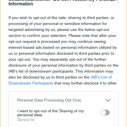
Information
I
N
G
A
T
E
R
If you wish to opt-out of the sale, sharing to third parties, or
A
L
A
S
processing of your personal or sensitive information for
targeted advertising by us, please use the below opt-out
R
E
C
U
O
section to confirm your selection. Please note that after your
S
U
B
A
opt-out request is processed you may continue seeing
Animal roedor de hábitos noturnos
:
interest-based ads based on personal information utilized by
us or personal information disclosed to third parties prior to
P
A
C
A
your opt-out. You may separately opt-out of the further
disclosure of your personal information by third parties on the
Raça bovina de pelo curto e ruivo
:
IAB’s list of downstream participants. This information may
also be disclosed by us to third parties on the
IAB’s List of
C
A
R
A
C
U
Downstream Participants
that may further disclose it to other
third parties.
Iniciais do chef apresentador de Diário do Olivier
:
Personal Data Processing Opt Outs
O
A
I want to opt-out of the Sharing of my
personal data.
Uma escola de samba é dividida por elas
:
Opted In