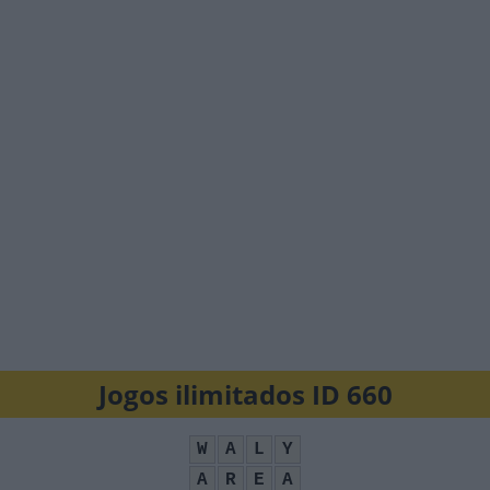
Jogos ilimitados ID 660
W
A
L
Y
A
R
E
A