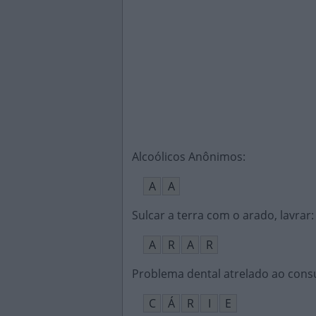
Alcoólicos Anônimos
:
A
A
Sulcar a terra com o arado, lavrar
:
A
R
A
R
Problema dental atrelado ao con
C
Á
R
I
E