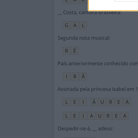
__ Costa, cantora brasileira
:
G
A
L
Segunda nota musical
:
R
É
País anteriormente conhecido co
I
R
Ã
Assinada pela princesa Isabel em 
L
E
I
Á
U
R
E
A
L
E
I
A
U
R
E
A
Despedir-se-á, __ adeus
: