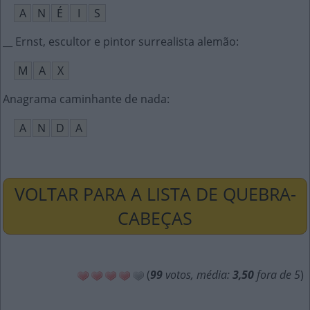
A
N
É
I
S
__ Ernst, escultor e pintor surrealista alemão
:
M
A
X
Anagrama caminhante de nada
:
A
N
D
A
VOLTAR PARA A LISTA DE QUEBRA-
CABEÇAS
(
99
votos, média:
3,50
fora de 5
)