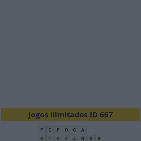
Jogos ilimitados ID 667
P
I
P
O
C
A
A
T
A
Z
A
N
A
R