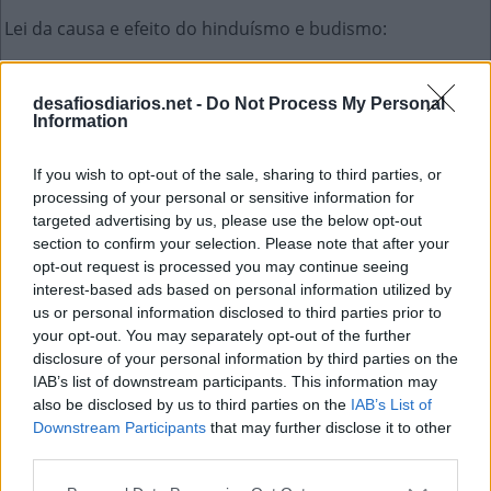
Lei da causa e efeito do hinduísmo e budismo
:
C
A
R
M
A
desafiosdiarios.net -
Do Not Process My Personal
Sigla da instituição de ensino ligada à DCTA
:
Information
I
T
A
If you wish to opt-out of the sale, sharing to third parties, or
processing of your personal or sensitive information for
Reino mágico de livro e filme
:
targeted advertising by us, please use the below opt-out
section to confirm your selection. Please note that after your
O
Z
opt-out request is processed you may continue seeing
interest-based ads based on personal information utilized by
Moeda usada no Camboja
:
us or personal information disclosed to third parties prior to
your opt-out. You may separately opt-out of the further
R
I
E
L
disclosure of your personal information by third parties on the
IAB’s list of downstream participants. This information may
O nome da asinha do avião
:
also be disclosed by us to third parties on the
IAB’s List of
Downstream Participants
that may further disclose it to other
A
L
E
T
A
third parties.
Costumam ser vendidas junto com vassouras
: