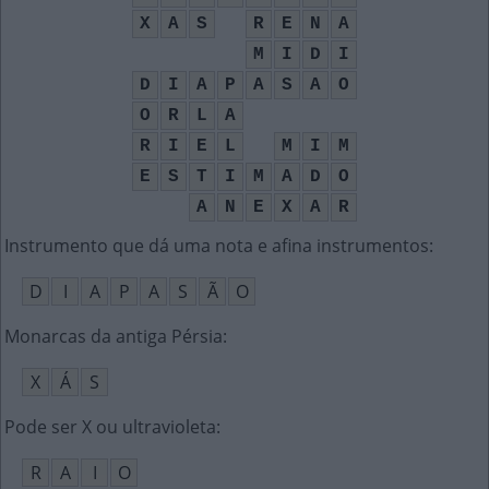
X
A
S
R
E
N
A
M
I
D
I
D
I
A
P
A
S
A
O
O
R
L
A
R
I
E
L
M
I
M
E
S
T
I
M
A
D
O
A
N
E
X
A
R
Instrumento que dá uma nota e afina instrumentos
:
D
I
A
P
A
S
Ã
O
Monarcas da antiga Pérsia
:
X
Á
S
Pode ser X ou ultravioleta
:
R
A
I
O