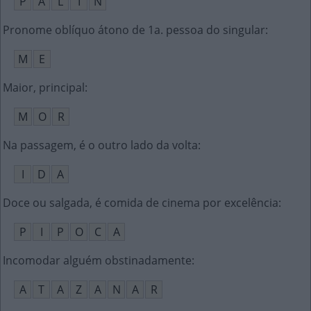
P
A
L
I
N
Pronome oblíquo átono de 1a. pessoa do singular
:
M
E
Maior, principal
:
M
O
R
Na passagem, é o outro lado da volta
:
I
D
A
Doce ou salgada, é comida de cinema por excelência
:
P
I
P
O
C
A
Incomodar alguém obstinadamente
:
A
T
A
Z
A
N
A
R