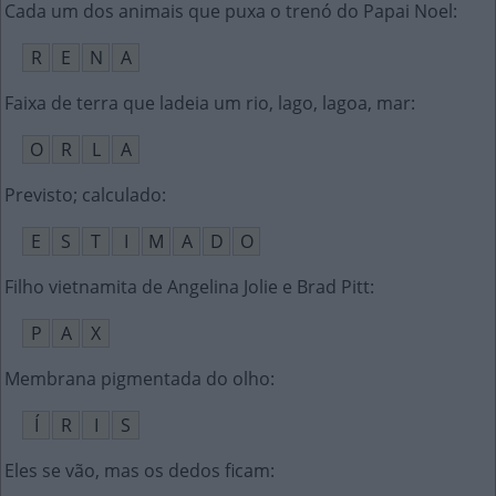
Cada um dos animais que puxa o trenó do Papai Noel
:
R
E
N
A
Faixa de terra que ladeia um rio, lago, lagoa, mar
:
O
R
L
A
Previsto; calculado
:
E
S
T
I
M
A
D
O
Filho vietnamita de Angelina Jolie e Brad Pitt
:
P
A
X
Membrana pigmentada do olho
:
Í
R
I
S
Eles se vão, mas os dedos ficam
: