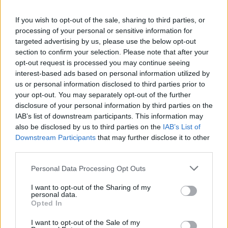
T
E
T
A
If you wish to opt-out of the sale, sharing to third parties, or
A
P
A
L
P
A
R
processing of your personal or sensitive information for
M
E
L
A
targeted advertising by us, please use the below opt-out
section to confirm your selection. Please note that after your
A
N
T
I
opt-out request is processed you may continue seeing
N
O
Z
interest-based ads based on personal information utilized by
us or personal information disclosed to third parties prior to
Agência de aviação brasileira criada em 2005
:
your opt-out. You may separately opt-out of the further
disclosure of your personal information by third parties on the
A
N
A
C
IAB’s list of downstream participants. This information may
Suja a camisa com substância viscosa
also be disclosed by us to third parties on the
:
IAB’s List of
Downstream Participants
that may further disclose it to other
M
third parties.
E
L
A
Personal Data Processing Opt Outs
Rin __ Tin, pastor alemão estrela do cinema
:
I want to opt-out of the Sharing of my
T
I
N
personal data.
Opted In
Sean __, ator americano
:
I want to opt-out of the Sale of my