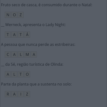
Fruto seco de casca, é consumido durante o Natal
:
N
O
Z
__ Werneck, apresenta o Lady Night
:
T
A
T
Á
A pessoa que nunca perde as estribeiras
:
C
A
L
M
A
__ da Sé, região turística de Olinda
:
A
L
T
O
Parte da planta que a sustenta no solo
:
R
A
I
Z