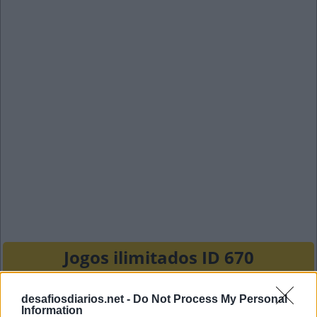
Jogos ilimitados ID 670
T
I
N
desafiosdiarios.net -
Do Not Process My Personal
Information
A
N
A
C