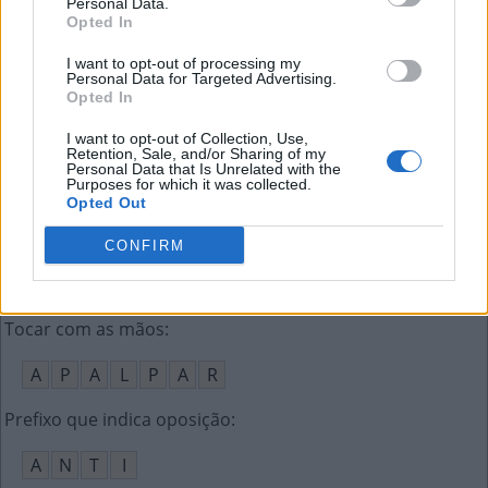
Personal Data.
P
E
N
N
Opted In
Sigla do Instituto Nacional de Estudos e Pesquisas
:
I want to opt-out of processing my
Personal Data for Targeted Advertising.
Opted In
I
N
E
P
I want to opt-out of Collection, Use,
Batê-la a transforma em manteiga
:
Retention, Sale, and/or Sharing of my
Personal Data that Is Unrelated with the
Purposes for which it was collected.
N
A
T
A
Opted Out
A oitava letra do alfabeto grego
:
CONFIRM
T
E
T
A
Tocar com as mãos
:
A
P
A
L
P
A
R
Prefixo que indica oposição
:
A
N
T
I