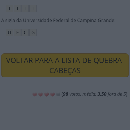
T
I
T
I
A sigla da Universidade Federal de Campina Grande
:
U
F
C
G
VOLTAR PARA A LISTA DE QUEBRA-
CABEÇAS
(
98
votos, média:
3,50
fora de 5
)