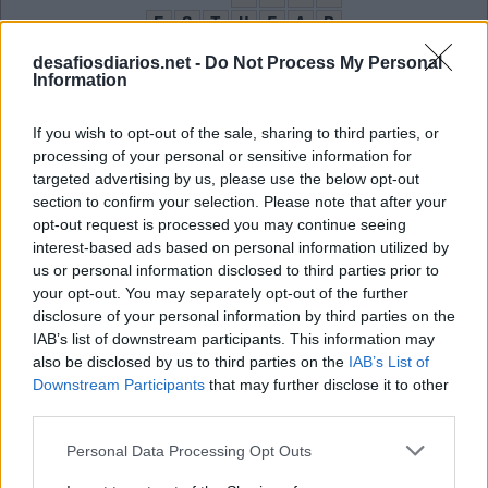
E
S
T
U
F
A
R
M
U
I
C
D
I
desafiosdiarios.net -
Do Not Process My Personal
Information
M
A
T
A
G
A
L
E
D
I
R
If you wish to opt-out of the sale, sharing to third parties, or
T
A
processing of your personal or sensitive information for
targeted advertising by us, please use the below opt-out
Título emitido por bancos para captar recursos
:
section to confirm your selection. Please note that after your
opt-out request is processed you may continue seeing
C
D
I
interest-based ads based on personal information utilized by
us or personal information disclosed to third parties prior to
Dotada de asas
:
your opt-out. You may separately opt-out of the further
disclosure of your personal information by third parties on the
A
L
A
D
A
IAB’s list of downstream participants. This information may
O condicionado refresca o ambiente
also be disclosed by us to third parties on the
:
IAB’s List of
Downstream Participants
that may further disclose it to other
A
third parties.
R
Personal Data Processing Opt Outs
A versão apocopada de muito
: