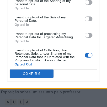
I want to opt-out of the Sharing of my
M
U
I
personal data.
Opted In
Símbolo do ouro
:
I want to opt-out of the Sale of my
Personal Data.
A
U
Opted In
Ar-condicionado
:
I want to opt-out of processing my
Personal Data for Targeted Advertising.
Opted In
A
C
I want to opt-out of Collection, Use,
Iniciais do neto famoso de Silvio Santos e ex-BBB
:
Retention, Sale, and/or Sharing of my
Personal Data that Is Unrelated with the
Purposes for which it was collected.
T
A
Opted Out
Maneira de se referir ao curry
:
CONFIRM
C
A
R
I
L
Exposição sobre um assunto pelo professor
:
A
U
L
A