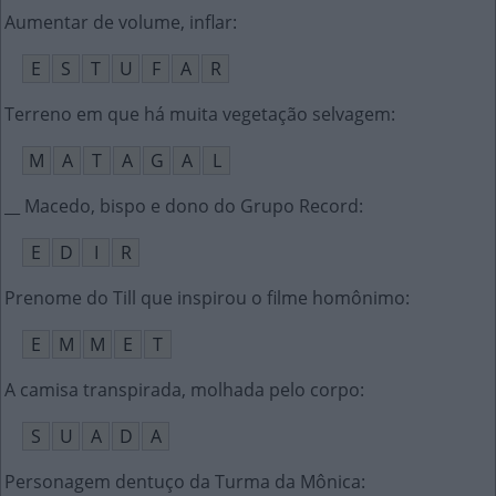
Aumentar de volume, inflar
:
E
S
T
U
F
A
R
Terreno em que há muita vegetação selvagem
:
M
A
T
A
G
A
L
__ Macedo, bispo e dono do Grupo Record
:
E
D
I
R
Prenome do Till que inspirou o filme homônimo
:
E
M
M
E
T
A camisa transpirada, molhada pelo corpo
:
S
U
A
D
A
Personagem dentuço da Turma da Mônica
: