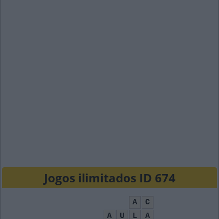
Jogos ilimitados ID 674
A
C
A
U
L
A