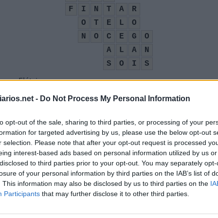
F
I
N
T
A
R
O
T
E
L
O
N
O
C
E
G
O
A
L
A
N
S
O
I
S
tema Elétrico
:
arios.net -
Do Not Process My Personal Information
to opt-out of the sale, sharing to third parties, or processing of your per
formation for targeted advertising by us, please use the below opt-out s
r selection. Please note that after your opt-out request is processed y
eing interest-based ads based on personal information utilized by us or
o Mouro de Veneza
:
disclosed to third parties prior to your opt-out. You may separately opt-
losure of your personal information by third parties on the IAB’s list of
. This information may also be disclosed by us to third parties on the
IA
Participants
that may further disclose it to other third parties.
xander Milne
: