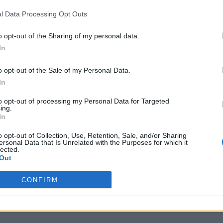
l Data Processing Opt Outs
 povos andinos
:
o opt-out of the Sharing of my personal data.
In
14 e 1918
:
o opt-out of the Sale of my Personal Data.
In
to opt-out of processing my Personal Data for Targeted
ing.
In
o opt-out of Collection, Use, Retention, Sale, and/or Sharing
ersonal Data that Is Unrelated with the Purposes for which it
lected.
Out
CONFIRM
bol
: