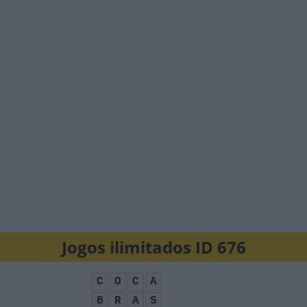
Jogos ilimitados ID 676
C
O
C
A
B
R
A
S