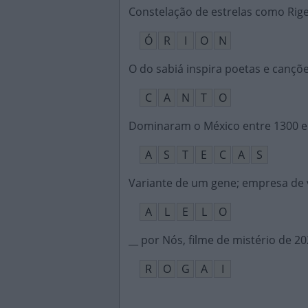
Constelação de estrelas como Rige
Ó
R
I
O
N
O do sabiá inspira poetas e cançõ
C
A
N
T
O
Dominaram o México entre 1300 e
A
S
T
E
C
A
S
Variante de um gene; empresa de v
A
L
E
L
O
__ por Nós, filme de mistério de 2
R
O
G
A
I