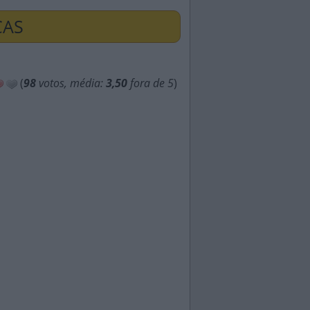
ÇAS
(
98
votos, média:
3,50
fora de 5
)