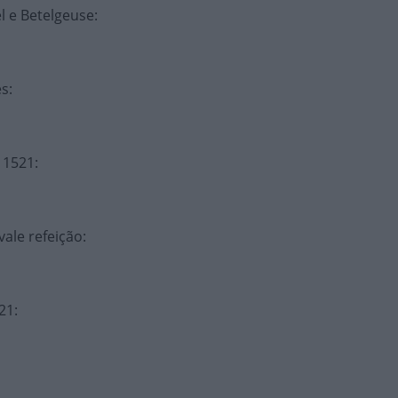
l e Betelgeuse
:
es
:
 1521
:
ale refeição
:
021
: