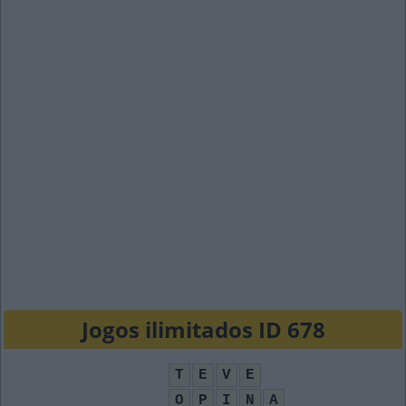
Jogos ilimitados ID 678
T
E
V
E
O
P
I
N
A