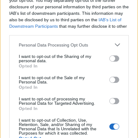
your opt-out. You may separately opt-out of the further
disclosure of your personal information by third parties on the
C
O
I
IAB’s list of downstream participants. This information may
also be disclosed by us to third parties on the
IAB’s List of
Direito de ir e __, liberdade de circulação
:
Downstream Participants
that may further disclose it to other
third parties.
V
I
R
Personal Data Processing Opt Outs
Pasta de vidro moído e cola das linhas de pipas
:
I want to opt-out of the Sharing of my
personal data.
C
E
R
O
L
Opted In
__ Salinger, escritor norte-americano
:
I want to opt-out of the Sale of my
Personal Data.
Opted In
J
D
I want to opt-out of processing my
Amigo do Beto de Vila Sésamo
:
Personal Data for Targeted Advertising.
Opted In
Ê
N
I
O
I want to opt-out of Collection, Use,
Retention, Sale, and/or Sharing of my
Iniciais do apresentador do Jornal da Band em 2021
:
Personal Data that Is Unrelated with the
Purposes for which it was collected.