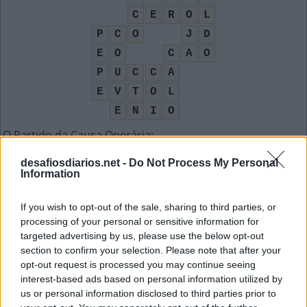
C
E
R
O
L
P
C
O
J
D
E
O
C
A
O
P
U
C
C
A
E
V
T
O
L
E
N
I
O
O Partido da Causa Operária
:
P
C
O
desafiosdiarios.net -
Do Not Process My Personal
Information
Personagem cujo "sobrenome" é Funny Love
:
If you wish to opt-out of the sale, sharing to third parties, or
P
U
C
C
A
processing of your personal or sensitive information for
targeted advertising by us, please use the below opt-out
Centro de Tradições Nordestinas
:
section to confirm your selection. Please note that after your
opt-out request is processed you may continue seeing
C
T
N
interest-based ads based on personal information utilized by
us or personal information disclosed to third parties prior to
Sigla do Comité Olímpico Internacional
: