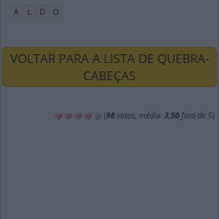
A
L
D
O
VOLTAR PARA A LISTA DE QUEBRA-
CABEÇAS
(
98
votos, média:
3,50
fora de 5
)