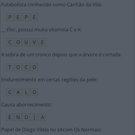
Futebolista conhecido como Canhão da Vila
:
P
E
P
E
__-Flor, possui muita vitamina C e K
:
C
O
U
V
E
A sobra de um tronco depois que a árvore é cortada
:
T
O
C
O
Endurecimento em certas regiões da pele
:
C
A
L
O
Causa aborrecimento
:
E
N
O
J
A
Papel de Diogo Vilela no sitcom Os Normais
: