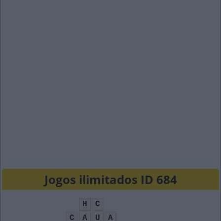
Jogos ilimitados ID 684
H
C
C
A
U
A