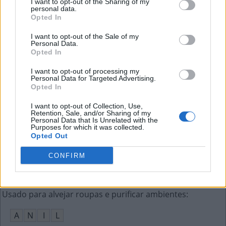
I want to opt-out of the Sharing of my
L
Ó
personal data.
Opted In
As letras que iniciam o alfabeto
:
I want to opt-out of the Sale of my
Personal Data.
A
B
Opted In
Capital do Vietnam
:
I want to opt-out of processing my
Personal Data for Targeted Advertising.
Opted In
H
A
N
Ó
I
I want to opt-out of Collection, Use,
Iniciais da apresentadora que dizia "gracinha"
:
Retention, Sale, and/or Sharing of my
Personal Data that Is Unrelated with the
Purposes for which it was collected.
H
C
Opted Out
O Reymond que atua em Ilha de Ferro
:
CONFIRM
C
A
U
Ã
Usado para alvejar roupas e purificar ambientes
:
A
N
I
L