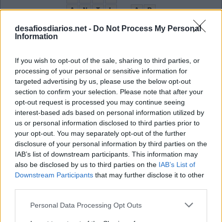
A
N
I
L
A
B
B
O
A
B
O
C
A
desafiosdiarios.net -
Do Not Process My Personal
Information
O
I
U
R
A
L
M
A
R
E
If you wish to opt-out of the sale, sharing to third parties, or
L
O
processing of your personal or sensitive information for
targeted advertising by us, please use the below opt-out
Cumprimento
:
section to confirm your selection. Please note that after your
opt-out request is processed you may continue seeing
O
I
interest-based ads based on personal information utilized by
us or personal information disclosed to third parties prior to
Rio na fronteira entre a Europa e a Ásia
:
your opt-out. You may separately opt-out of the further
disclosure of your personal information by third parties on the
U
R
A
L
IAB’s list of downstream participants. This information may
Bichinho que vive na poeira
also be disclosed by us to third parties on the
:
IAB’s List of
Downstream Participants
that may further disclose it to other
Á
third parties.
C
A
R
O
Personal Data Processing Opt Outs
Pão de __, massa usada em bolos
: