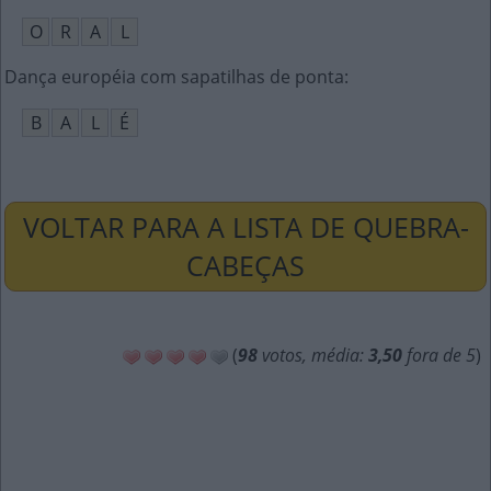
O
R
A
L
Dança européia com sapatilhas de ponta
:
B
A
L
É
VOLTAR PARA A LISTA DE QUEBRA-
CABEÇAS
(
98
votos, média:
3,50
fora de 5
)