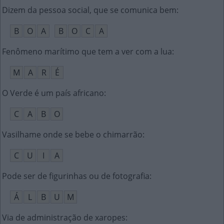
Dizem da pessoa social, que se comunica bem
:
B
O
A
B
O
C
A
Fenômeno marítimo que tem a ver com a lua
:
M
A
R
É
O Verde é um país africano
:
C
A
B
O
Vasilhame onde se bebe o chimarrão
:
C
U
I
A
Pode ser de figurinhas ou de fotografia
:
Á
L
B
U
M
Via de administração de xaropes
: