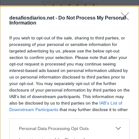
L
A
U
T
R
E
C
T
I
C
R
D
A
desafiosdiarios.net -
Do Not Process My Personal
Information
O
R
A
P
O
I
S
S
A
L
T
O
If you wish to opt-out of the sale, sharing to third parties, or
O
R
L
A
processing of your personal or sensitive information for
targeted advertising by us, please use the below opt-out
Dotada de asas
:
section to confirm your selection. Please note that after your
opt-out request is processed you may continue seeing
A
L
A
D
A
interest-based ads based on personal information utilized by
us or personal information disclosed to third parties prior to
Quando sério, dá uma música de Rita Lee
:
your opt-out. You may separately opt-out of the further
disclosure of your personal information by third parties on the
C
A
S
O
IAB’s list of downstream participants. This information may
__ Gomes, fotógrafo brasileiro
also be disclosed by us to third parties on the
:
IAB’s List of
Downstream Participants
that may further disclose it to other
A
third parties.
L
A
I
R
Personal Data Processing Opt Outs
Sigla da extinta Alemanha Oriental
: