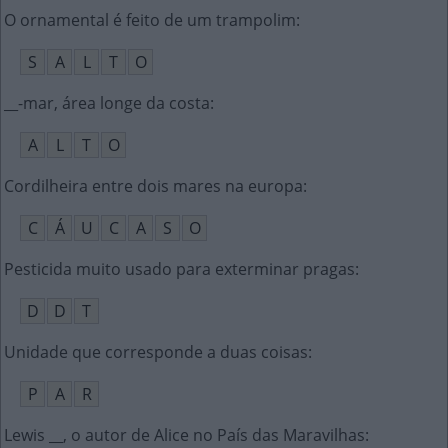
O ornamental é feito de um trampolim
:
S
A
L
T
O
__-mar, área longe da costa
:
A
L
T
O
Cordilheira entre dois mares na europa
:
C
Á
U
C
A
S
O
Pesticida muito usado para exterminar pragas
:
D
D
T
Unidade que corresponde a duas coisas
:
P
A
R
Lewis __, o autor de Alice no País das Maravilhas
: