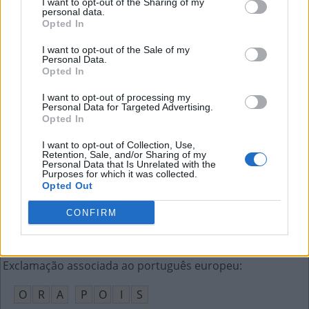
I want to opt-out of the Sharing of my
R
D
A
personal data.
Opted In
Onomatopeia do relógio ligada ao tac
:
I want to opt-out of the Sale of my
Personal Data.
T
I
C
Opted In
Banda de rock dos irmãos Malcolm e Angus Young
:
I want to opt-out of processing my
Personal Data for Targeted Advertising.
Opted In
A
C
D
C
I want to opt-out of Collection, Use,
Faixa de terra paralela a um lago ou rio
:
Retention, Sale, and/or Sharing of my
Personal Data that Is Unrelated with the
Purposes for which it was collected.
O
R
L
A
Opted Out
Henri de Toulouse-__, pintor francês do séc. XIX
:
CONFIRM
L
A
U
T
R
E
C
Exclamação associada ao português europeu
:
O
R
A
P
O
I
S