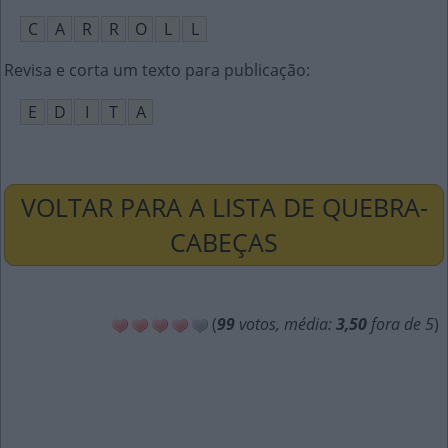
C
A
R
R
O
L
L
Revisa e corta um texto para publicação
:
E
D
I
T
A
VOLTAR PARA A LISTA DE QUEBRA-
CABEÇAS
(
99
votos, média:
3,50
fora de 5
)