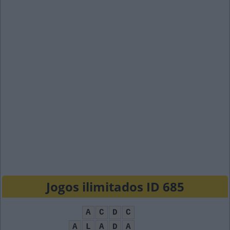
Jogos ilimitados ID 685
A
C
D
C
A
L
A
D
A