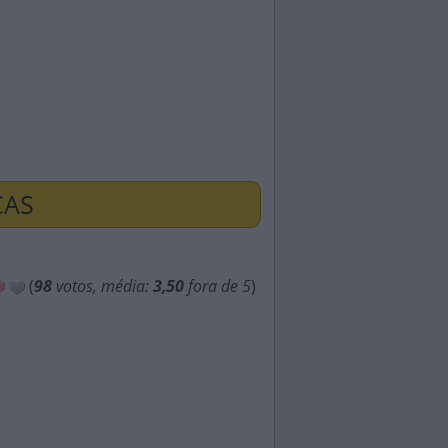
ÇAS
(
98
votos, média:
3,50
fora de 5
)