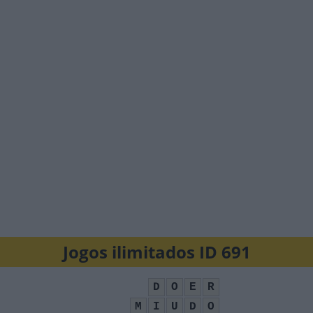
Jogos ilimitados ID 691
D
O
E
R
M
I
U
D
O