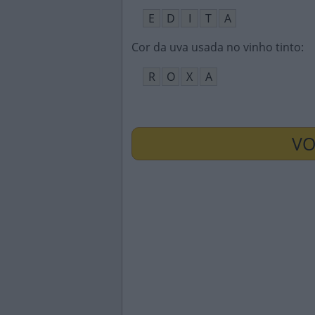
E
D
I
T
A
Cor da uva usada no vinho tinto
:
R
O
X
A
VO