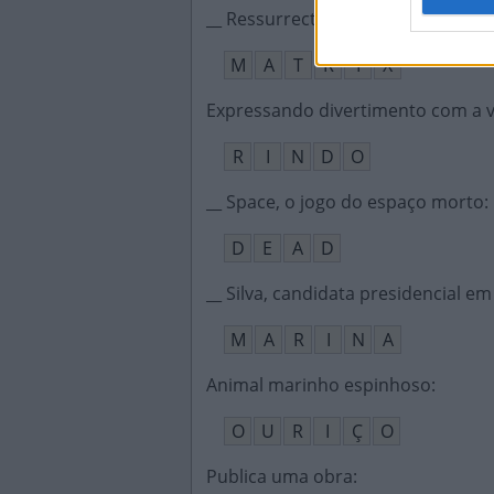
__ Ressurrections, filme de Lana 
M
A
T
R
I
X
Expressando divertimento com a 
R
I
N
D
O
__ Space, o jogo do espaço morto
:
D
E
A
D
__ Silva, candidata presidencial em
M
A
R
I
N
A
Animal marinho espinhoso
:
O
U
R
I
Ç
O
Publica uma obra
: