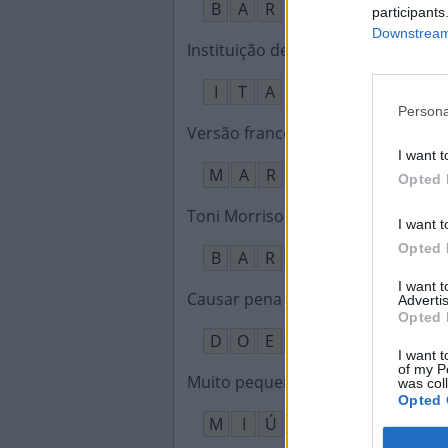
B
A
R
participants
Downstream 
Instituição de ensino superior liga
I
T
A
Persona
Versão francesa do nome Maria
:
I want t
M
A
R
I
E
Opted 
Toni Morrison estudou nessa facu
I want t
Opted 
B
A
R
D
I want 
Causar pena ou compaixão
:
Advertis
Opted 
D
O
E
R
I want t
of my P
Muito pequeno
:
was col
Opted 
M
I
Ú
D
O