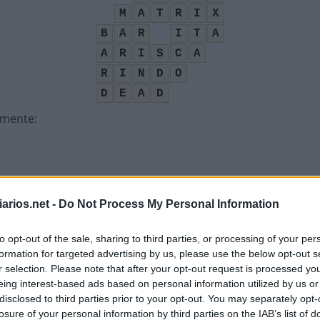
M
A
T
R
I
X
B
A
R
I
T
A
A
R
I
S
C
A
R
I
N
D
O
D
E
A
D
amente
:
arios.net -
Do Not Process My Personal Information
o Trabalho
:
to opt-out of the sale, sharing to third parties, or processing of your per
formation for targeted advertising by us, please use the below opt-out s
r selection. Please note that after your opt-out request is processed y
eing interest-based ads based on personal information utilized by us or
r, Vamos Pro __
:
disclosed to third parties prior to your opt-out. You may separately opt-
losure of your personal information by third parties on the IAB’s list of