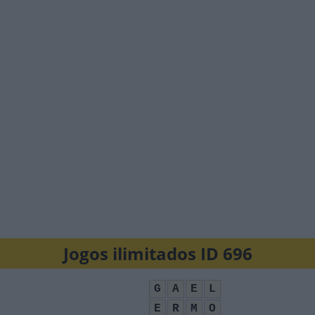
Jogos ilimitados ID 696
G
A
E
L
E
R
M
O