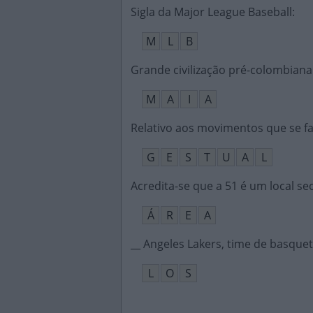
Sigla da Major League Baseball
:
M
L
B
Grande civilização pré-colombian
M
A
I
A
Relativo aos movimentos que se 
G
E
S
T
U
A
L
Acredita-se que a 51 é um local s
Á
R
E
A
__ Angeles Lakers, time de basque
L
O
S