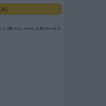
ÇAS
(
98
votos, média:
3,50
fora de 5
)