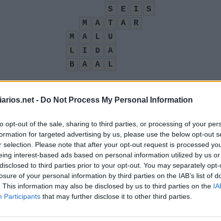
S
E
I
S
M
A
T
A
R
M
A
L
U
L
I
D
A
B
A
A
L
arios.net -
Do Not Process My Personal Information
a é um emirado
:
to opt-out of the sale, sharing to third parties, or processing of your per
formation for targeted advertising by us, please use the below opt-out s
r selection. Please note that after your opt-out request is processed y
eing interest-based ads based on personal information utilized by us or
íblia cristã
:
disclosed to third parties prior to your opt-out. You may separately opt-
losure of your personal information by third parties on the IAB’s list of
. This information may also be disclosed by us to third parties on the
IA
Participants
that may further disclose it to other third parties.