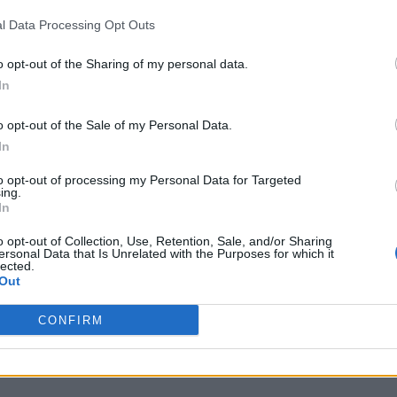
l Data Processing Opt Outs
o opt-out of the Sharing of my personal data.
In
m segundos
:
o opt-out of the Sale of my Personal Data.
In
to opt-out of processing my Personal Data for Targeted
ing.
In
o opt-out of Collection, Use, Retention, Sale, and/or Sharing
ersonal Data that Is Unrelated with the Purposes for which it
ha em Anos Dourados
:
lected.
Out
CONFIRM
estinatário
: