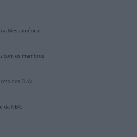
a na Mesoamérica
:
faz com os membros
:
ecreto nos EUA
:
te da NBA
: