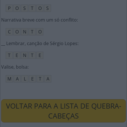
P
O
S
T
O
S
Narrativa breve com um só conflito
:
C
O
N
T
O
__ Lembrar, canção de Sérgio Lopes
:
T
E
N
T
E
Valise, bolsa
:
M
A
L
E
T
A
VOLTAR PARA A LISTA DE QUEBRA-
CABEÇAS