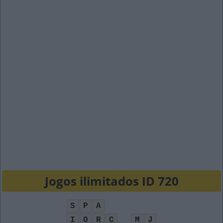
Jogos ilimitados ID 720
S
P
A
I
O
R
C
M
J