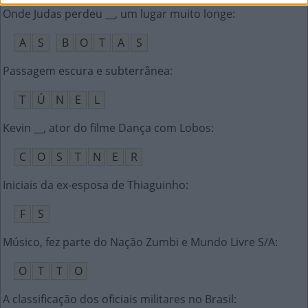
Onde Judas perdeu __, um lugar muito longe
:
A
S
B
O
T
A
S
Passagem escura e subterrânea
:
T
Ú
N
E
L
Kevin __, ator do filme Dança com Lobos
:
C
O
S
T
N
E
R
Iniciais da ex-esposa de Thiaguinho
:
F
S
Músico, fez parte do Nação Zumbi e Mundo Livre S/A
:
O
T
T
O
A classificação dos oficiais militares no Brasil
: