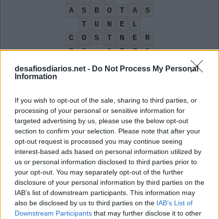
A
S
B
O
T
A
S
T
U
N
E
L
C
O
S
T
N
E
R
F
S
O
T
T
O
E
A
D
desafiosdiarios.net -
Do Not Process My Personal
Information
Tiago __, cantor de Coisa Linda
:
If you wish to opt-out of the sale, sharing to third parties, or
I
O
R
C
processing of your personal or sensitive information for
targeted advertising by us, please use the below opt-out
Símbolo de califórnio
:
section to confirm your selection. Please note that after your
opt-out request is processed you may continue seeing
C
F
interest-based ads based on personal information utilized by
us or personal information disclosed to third parties prior to
O Argent que cantava com os Zombies
:
your opt-out. You may separately opt-out of the further
disclosure of your personal information by third parties on the
R
O
D
IAB’s list of downstream participants. This information may
Como é chamado o ensino a distância
also be disclosed by us to third parties on the
:
IAB’s List of
Downstream Participants
that may further disclose it to other