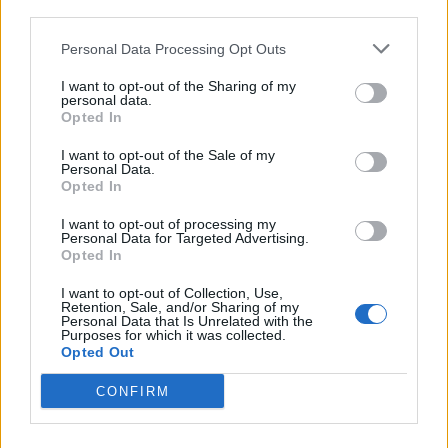
E
third parties.
A
D
Personal Data Processing Opt Outs
A Diane que fotografava modelos marginalizados
:
I want to opt-out of the Sharing of my
A
R
B
U
S
personal data.
Opted In
Iniciais do humorista de Viva o Gordo, da Globo
:
I want to opt-out of the Sale of my
Personal Data.
J
S
Opted In
Ela canta Chandelier
:
I want to opt-out of processing my
Personal Data for Targeted Advertising.
Opted In
S
I
A
I want to opt-out of Collection, Use,
Local de tratamentos estéticos e relaxamento
:
Retention, Sale, and/or Sharing of my
Personal Data that Is Unrelated with the
Purposes for which it was collected.
S
P
A
Opted Out
Iniciais do astro de Space Jam
:
CONFIRM
M
J