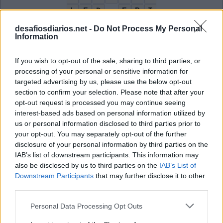
L
E
D
E
P
I
A
C
E
I
T
A
R
desafiosdiarios.net -
Do Not Process My Personal
Information
C
O
S
T
E
L
A
A
R
T
E
S
A
If you wish to opt-out of the sale, sharing to third parties, or
D
O
M
processing of your personal or sensitive information for
targeted advertising by us, please use the below opt-out
Equipamento de proteção individual
:
section to confirm your selection. Please note that after your
opt-out request is processed you may continue seeing
E
P
I
interest-based ads based on personal information utilized by
us or personal information disclosed to third parties prior to
Aquela que produz trabalhos manuais
:
your opt-out. You may separately opt-out of the further
disclosure of your personal information by third parties on the
A
R
T
E
S
Ã
IAB’s list of downstream participants. This information may
Quem não é mais
also be disclosed by us to third parties on the
:
IAB’s List of
Downstream Participants
that may further disclose it to other
E
third parties.
X
Personal Data Processing Opt Outs
Unidade ou elemento de algo
: