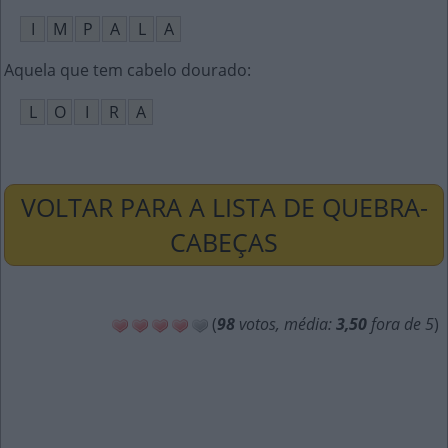
I
M
P
A
L
A
Aquela que tem cabelo dourado
:
L
O
I
R
A
VOLTAR PARA A LISTA DE QUEBRA-
CABEÇAS
(
98
votos, média:
3,50
fora de 5
)