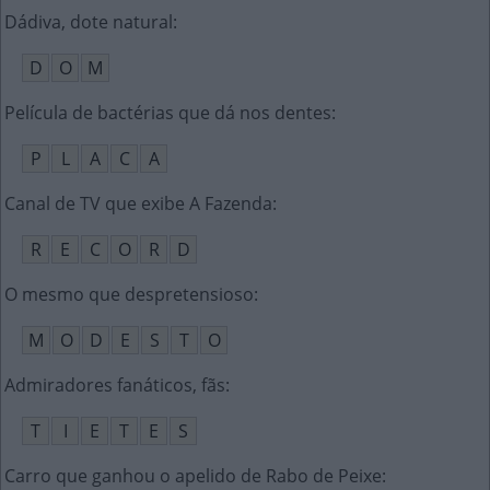
Dádiva, dote natural
:
D
O
M
Película de bactérias que dá nos dentes
:
P
L
A
C
A
Canal de TV que exibe A Fazenda
:
R
E
C
O
R
D
O mesmo que despretensioso
:
M
O
D
E
S
T
O
Admiradores fanáticos, fãs
:
T
I
E
T
E
S
Carro que ganhou o apelido de Rabo de Peixe
: