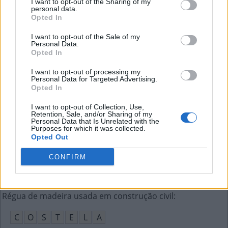
I want to opt-out of the Sharing of my
I
T
E
M
personal data.
Opted In
Radical derivado do metano
:
I want to opt-out of the Sale of my
Personal Data.
M
E
T
I
L
Opted In
O contrário de distante
:
I want to opt-out of processing my
Personal Data for Targeted Advertising.
Opted In
P
R
Ó
X
I
M
O
I want to opt-out of Collection, Use,
Diodo emissor de luz, muito usado em painéis
:
Retention, Sale, and/or Sharing of my
Personal Data that Is Unrelated with the
Purposes for which it was collected.
L
E
D
Opted Out
Oposto de recusar
:
CONFIRM
A
C
E
I
T
A
R
Régua de madeira usada em construção civil
:
C
O
S
T
E
L
A