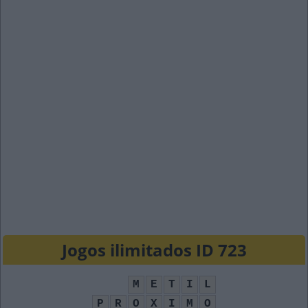
Jogos ilimitados ID 723
M
E
T
I
L
P
R
O
X
I
M
O