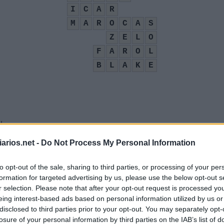
I
C
A
R
M
A
R
O
C
A
S
Z
E
L
O
F
A
R
O
L
B
L
A
K
E
l
:
arios.net -
Do Not Process My Personal Information
o Rio de Janeiro
:
to opt-out of the sale, sharing to third parties, or processing of your per
formation for targeted advertising by us, please use the below opt-out s
r selection. Please note that after your opt-out request is processed y
eing interest-based ads based on personal information utilized by us or
 está ocioso
:
disclosed to third parties prior to your opt-out. You may separately opt-
losure of your personal information by third parties on the IAB’s list of