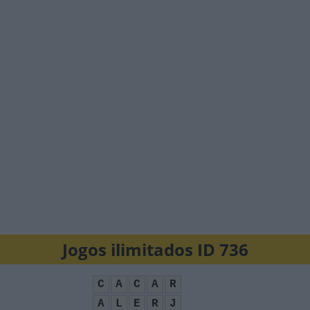
Jogos ilimitados ID 736
C
A
C
A
R
A
L
E
R
J