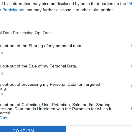
. This information may also be disclosed by us to third parties on the
IA
Participants
that may further disclose it to other third parties.
elas, a bandeira
:
l Data Processing Opt Outs
O Tempo Não Para
:
o opt-out of the Sharing of my personal data.
In
o opt-out of the Sale of my Personal Data.
In
to opt-out of processing my Personal Data for Targeted
arros
:
ing.
In
o opt-out of Collection, Use, Retention, Sale, and/or Sharing
ersonal Data that Is Unrelated with the Purposes for which it
gs of Experience
:
lected.
Out
CONFIRM