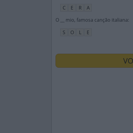
C
E
R
A
O __ mio, famosa canção italiana
:
S
O
L
E
VO