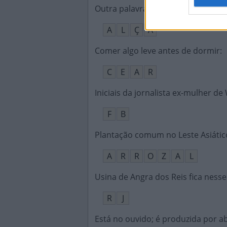
Outra palavra para enaltece
:
A
L
Ç
A
Comer algo leve antes de dormir
:
C
E
A
R
Iniciais da jornalista ex-mulher de
F
B
Plantação comum no Leste Asiátic
A
R
R
O
Z
A
L
Usina de Angra dos Reis fica ness
R
J
Está no ouvido; é produzida por a