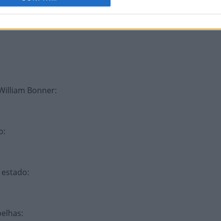
 William Bonner
:
o
:
e estado
:
belhas
: