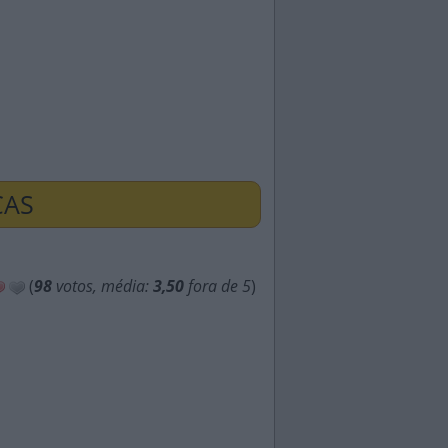
ÇAS
(
98
votos, média:
3,50
fora de 5
)